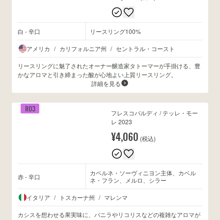
白 - 辛口
リースリング100%
アメリカ
/
カリフォルニア州
/
セントラル・コースト
リースリングに魅了されたオーナー醸造家タトーマーが手掛ける、豊
かなアロマと引き締まった酸が心地よい上質リースリング。
詳細を見る
R03
フレスコバルディ / テッレ・モー
レ 2023
¥4,060
(税込)
カベルネ・ソーヴィニヨン主体、カベル
赤 - 辛口
ネ・フラン、メルロ、シラー
イタリア
/
トスカーナ州
/
マレンマ
カシスを想わせる果実味に、バニラやリコリスなどの複雑なアロマが