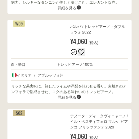
魅力。シルキーなタンニンが美しく溶けこむ、エレガントな赤。
詳細を見る
W09
バルバ / トレッビアーノ・ダブル
ッツォ 2022
¥4,060
(税込)
白 - 辛口
トレッビアーノ100%
イタリア
/
アブルッツォ州
リッチな果実味に、熟したライムや洋梨を想わせる香り。素焼きのア
ンフォラで熟成させた、コクのある味わいのトレッビアーノ。
詳細を見る
S02
テヌータ・ディ・タヴィニャーノ /
イル・ペスティフェロ マルケ ビア
ンコ フリッツァンテ 2023
¥4,060
(税込)