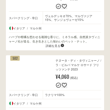
ヴェルデッキオ70%、マルヴァジア
スパークリング - 辛口
15%、サンジョヴェーゼ15%
イタリア
/
マルケ州
ハーブや柑橘を想わせる複雑な香りに、ミネラル感。自然派タヴィニ
ャーノ社が造る、生き生きとした味わいのペット・ナット。
詳細を見る
S02
テヌータ・ディ・タヴィニャーノ /
ラ・ビルバ マルケ ロサード フリ
ッツァンテ 2023
¥4,060
(税込)
スパークリング - 辛口
ラクリマ100%
イタリア
/
マルケ州