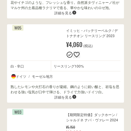
花やイチゴのような、フレッシュな香り。自然派タヴィニャーノ社が
マルケ州の土着品種ラクリマで造る、華やかな味わいのロゼ泡。
詳細を見る
W05
イミッヒ・バッテリーベルク / デ
トナチオン リースリング 2023
¥4,060
(税込)
白 - 辛口
リースリング100%
ドイツ
/
モーゼル地方
熟したレモンや火打石の香りが凝縮。鋼のように鋭い酸と、岩塩を思
わせる強い塩気が口中で弾ける、ドライで力強いドイツ白。
詳細を見る
W03
【期間限定特価】ダックホーン /
シャルドネ ナパ・ヴァレー 2024
¥5,150