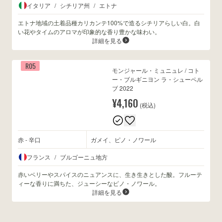
イタリア
/
シチリア州
/
エトナ
エトナ地域の土着品種カリカンテ100%で造るシチリアらしい白。白
い花やタイムのアロマが印象的な香り豊かな味わい。
詳細を見る
R05
モンジャール・ミュニュレ / コト
ー・ブルギニヨン ラ・シューペル
ブ 2022
¥4,160
(税込)
赤 - 辛口
ガメイ、ピノ・ノワール
フランス
/
ブルゴーニュ地方
赤いベリーやスパイスのニュアンスに、生き生きとした酸。フルーテ
ィーな香りに満ちた、ジューシーなピノ・ノワール。
詳細を見る