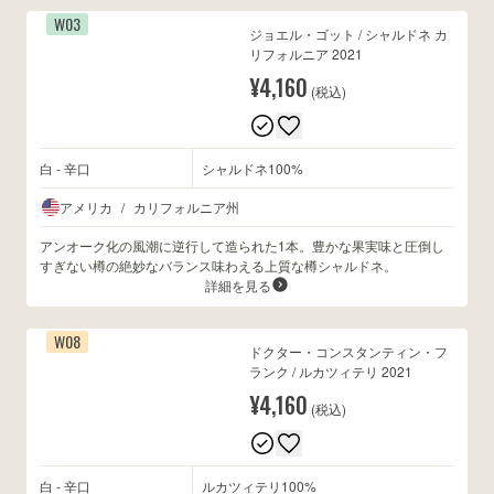
W03
ジョエル・ゴット / シャルドネ カ
リフォルニア 2021
¥4,160
(税込)
白 - 辛口
シャルドネ100%
アメリカ
/
カリフォルニア州
アンオーク化の風潮に逆行して造られた1本。豊かな果実味と圧倒し
すぎない樽の絶妙なバランス味わえる上質な樽シャルドネ。
詳細を見る
W08
ドクター・コンスタンティン・フ
ランク / ルカツィテリ 2021
¥4,160
(税込)
白 - 辛口
ルカツィテリ100%