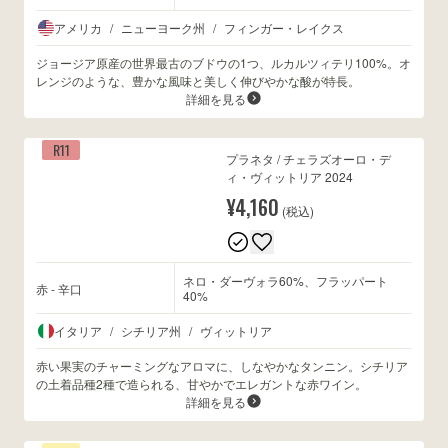
アメリカ
/
ニューヨーク州
/
フィンガー・レイクス
ジョージア原産の世界最古のブドウの1つ、ルカルツィテリ100%。オ
レンジのような、豊かな風味と美しく伸びやかな酸が特長。
詳細を見る
R11
プラネタ / チェラズオーロ・デ
ィ・ヴィットリア 2024
¥4,160
(税込)
ネロ・ダーヴォラ60%、フラッパート
赤 - 辛口
40%
イタリア
/
シチリア州
/
ヴィットリア
赤い果実のチャーミングなアロマに、しなやかなタンニン。シチリア
の土着品種2種で造られる、甘やかでエレガントな赤ワイン。
詳細を見る