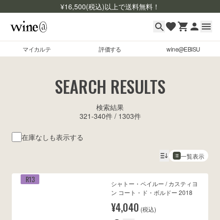
¥
16,500
(税込)以上で送料無料！
マイカルテ
評価する
wine@EBISU
マイカルテ
Skip to content
SEARCH RESULTS
評価する
検索結果
wine@EBISU
321
-
340
件 /
1303
件
商品検索
在庫なしも表示する
ログイン
一覧表示
ご利用ガイド
R13
シャトー・ペイルー / カスティヨ
よくあるご質問
ン コート・ド・ボルドー 2018
お問い合わせ
¥4,040
(税込)