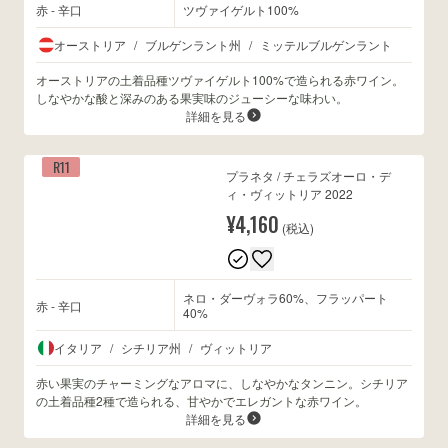
赤 - 辛口
ツヴァイゲルト100%
オーストリア
/
ブルゲンラント州
/
ミッテルブルゲンラント
オーストリアの土着品種ツヴァイゲルト100%で造られる赤ワイン。
しなやかな酸と深みのある果実味のジューシーな味わい。
詳細を見る
R11
プラネタ / チェラズオーロ・デ
ィ・ヴィットリア 2022
¥4,160
(税込)
ネロ・ダーヴォラ60%、フラッパート
赤 - 辛口
40%
イタリア
/
シチリア州
/
ヴィットリア
赤い果実のチャーミングなアロマに、しなやかなタンニン。シチリア
の土着品種2種で造られる、甘やかでエレガントな赤ワイン。
詳細を見る