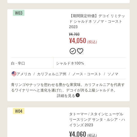
W03
【期間限定特価】デコイ リミテッ
ド シャルドネ ソノマ・コースト
2023
¥4,760
¥4,050
(税込)
白 - 辛口
シャルドネ100%
アメリカ
/
カリフォルニア州
/
ノース・コースト
/
ソノマ
青リンゴやナッツを想わせる豊かな果実味。カリフォルニアを代表す
るワイナリーへと進化を遂げた、デコイが誇る上級シャルドネ。
詳細を見る
W04
タトーマー / スタインヒューゲル
リースリング サンタ・ルシア・ハ
イランズ 2023
¥4,060
(税込)