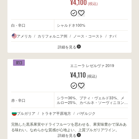
¥4,100
(税込)
白 - 辛口
シャルドネ100%
アメリカ
/
カリフォルニア州
/
ノース・コースト
/
ナパ
詳細を見る
R13
エニーラ レゼルヴァ 2019
¥4,110
(税込)
シラー36%、プティ・ヴェルド33%、メ
赤 - 辛口
ルロー25%、カベルネ・ソーヴィニヨン
6%
ブルガリア
/
トラキア平原地方
/
パザルジク
完熟した黒系果実やドライフルーツを思わせる、果実味豊かで深みあ
る味わい。なめらかな質感が心地よい、上質ブルガリアワイン。
詳細を見る