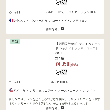
赤 - 辛口
メルロー90%、カベルネ・フラン10%
wine@とは
フランス
/
ボルドー地方
/
コート・ド・カスティヨン
詳細を見る
W03
【期間限定特価】デコイ リミテッ
ド シャルドネ ソノマ・コースト
2024
¥4,760
¥4,050
(税込)
白 - 辛口
シャルドネ100%
アメリカ
/
カリフォルニア州
/
ノース・コースト
/
ソノマ
青リンゴやナッツを想わせる豊かな果実味。カリフォルニアを代表す
るワイナリーへと進化を遂げた、デコイが誇る上級シャルドネ。
詳細を見る