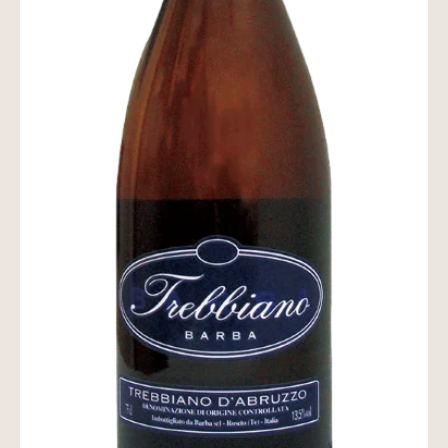
wine@とは