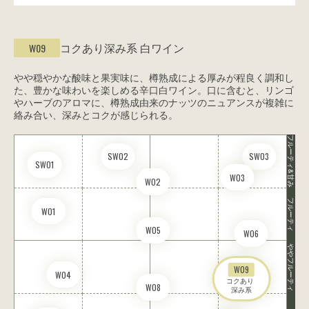
コクあり深み系
白ワイン
W09
やや穏やかな酸味と果実味に、樽熟成による厚みが程良く調和し
た、豊かな味わいを楽しめる辛口白ワイン。口に含むと、リンゴ
やハーブのアロマに、樽熟成由来のナッツのニュアンスが複雑に
絡み合い、深みとコクが感じられる。
フルーティ&甘み
SW02
SW03
SW01
W03
W02
フルーティ
W01
W05
W06
ややフルーティ
W09
W04
コクあり 

W08
深み系