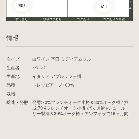
ドライ
W07
W10
すっきり
ややコクあり
コクあり
コクあり＆複雑
情報
タイプ
白ワイン 辛口 ミディアムフル
生産者
バルバ
生産地
イタリア アブルッツォ州
品種
トレッビアーノ100%
栽培
醸造・発酵
発酵:70%フレンチオーク小樽＆30%オーク樽 / 熟
成:70%フレンチオーク小樽で9ヶ月間※シュール・
リー製法＆30%オーク樽＋アンフォラで16ヶ月間