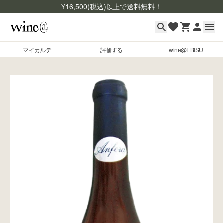
¥
16,500
(税込)以上で送料無料！
マイカルテ
評価する
wine@EBISU
マイカルテ
Skip to content
評価する
wine@EBISU
商品検索
ログイン
ご利用ガイド
よくあるご質問
お問い合わせ