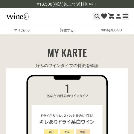
¥
16,500
(税込)以上で送料無料！
マイカルテ
評価する
wine@EBISU
マイカルテ
Skip to content
MY KARTE
評価する
好みのワインタイプの特徴を確認
wine@EBISU
商品検索
ログイン
ご利用ガイド
よくあるご質問
お問い合わせ