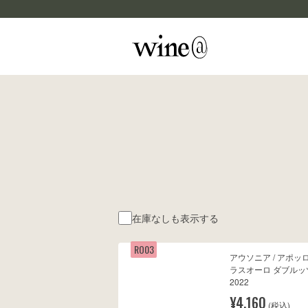
Skip to content
マイカルテ
評価する
wine@EBISU
商品検索
在庫なしも表示する
RO03
アウソニア / アポッ
ラスオーロ ダブルッ
2022
¥4,160
(税込)