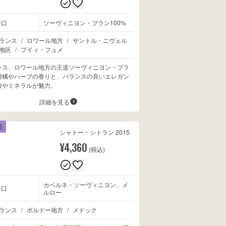
辛口
ソーヴィニヨン・ブラン100%
ランス
/
ロワール地方
/
サントル・ニヴェル
地区
/
プイィ・フュメ
ンス、ロワール地方の王道ソーヴィニヨン・ブラ
柑橘やハーブの香りと、バランスの良いエレガン
酸やミネラルが魅力。
詳細を見る
8
シャトー・シトラン 2015
¥4,360
(税込)
カベルネ・ソーヴィニヨン、メ
辛口
ルロー
ランス
/
ボルドー地方
/
メドック