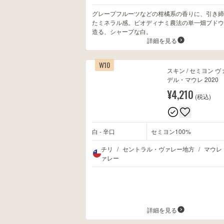
グレープフルーツなどの柑橘系の香りに、引き締
たミネラル感。ビオディナミ農法の単一畑ブドウ
造る、シャープな白。
詳細を見る
W10
スキン / セミヨン 
デル・マウレ 2020
¥4,210
(税込)
白 - 辛口
セミヨン100%
チリ
/
セントラル・ヴァレー地方
/
マウレ
ァレー
詳細を見る