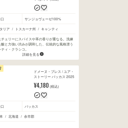
辛口
サンジョヴェーゼ100%
タリア
/
トスカーナ州
/
キャンティ
たチェリーにスパイスや革の香りが重なる。洗練
た酸と力強い渋みが調和した、伝統的な風格漂う
ンティ・クラシコ。
詳細を見る
7
ドメーヌ・ブレス / ユア・
ストーリー バッカス 2025
¥4,180
(税込)
辛口
バッカス
本
/
北海道
/
余市郡