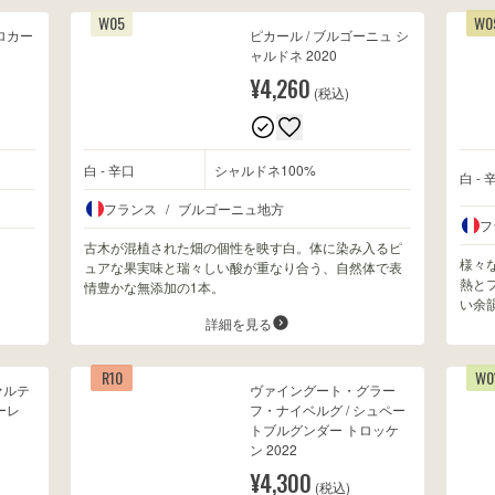
W05
W0
ロカー
ピカール / ブルゴーニュ シ
ャルドネ 2020
¥4,260
(税込)
白 - 辛口
シャルドネ100%
白 - 
フランス
/
ブルゴーニュ地方
フ
古木が混植された畑の個性を映す白。体に染み入るピ
様々
ュアな果実味と瑞々しい酸が重なり合う、自然体で表
熱と
情豊かな無添加の1本。
い余
詳細を見る
R10
W0
ァルテ
ヴァイングート・グラー
ーレ
フ・ナイベルグ / シュペー
トブルグンダー トロッケ
ン 2022
¥4,300
(税込)