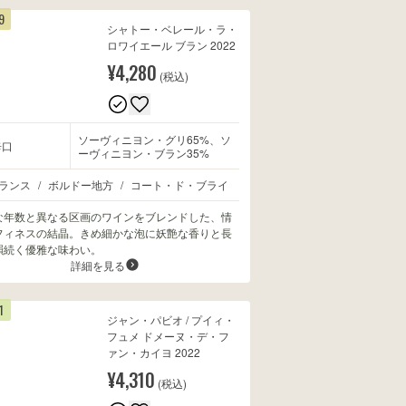
9
シャトー・ベレール・ラ・
ロワイエール ブラン 2022
¥4,280
(税込)
ソーヴィニヨン・グリ65%、ソ
辛口
ーヴィニヨン・ブラン35%
ランス
/
ボルドー地方
/
コート・ド・ブライ
な年数と異なる区画のワインをブレンドした、情
フィネスの結晶。きめ細かな泡に妖艶な香りと長
韻続く優雅な味わい。
詳細を見る
1
ジャン・パビオ / プイィ・
フュメ ドメーヌ・デ・フ
ァン・カイヨ 2022
¥4,310
(税込)