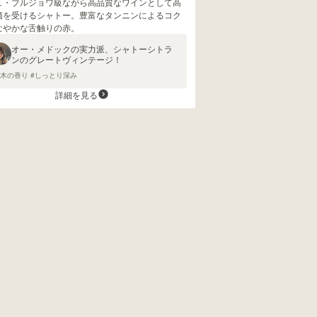
ュ・ブルジョワ級ながら高品質なワインとして高
価を受けるシャトー。豊富なタンニンによるコク
なやかな舌触りの赤。
オー・メドックの実力派、シャトーシトラ
ンのグレートヴィンテージ！
樹木の香り #しっとり深み
詳細を見る