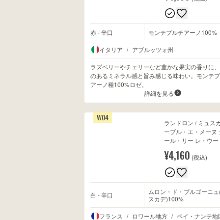
赤 - 辛口
モンテプルチアーノ100%
イタリア
/
アブルッツォ州
ラズベリーやチェリーなど豊かな果実の香りに、
のあるミネラル感と旨み感じる味わい。モンテプ
アーノ種100%ロゼ。
詳細を見る
W04
ランドロン / ミュス
ーブル・エ・メーヌ 
ール・リー レ・ウー 2
¥4,160
(税込)
ムロン・ド・ブルゴーニュ
白 - 辛口
スカデ)100%
フランス
/
ロワール地方
/
ペイ・ナンテ地