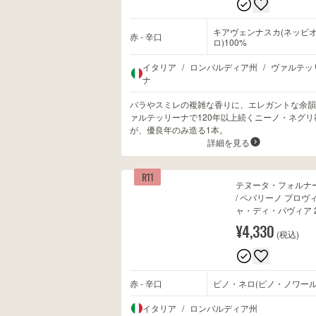
キアヴェンナスカ(ネッビ
赤 - 辛口
ロ)100%
イタリア
/
ロンバルディア州
/
ヴァルテッ
ナ
バラやスミレの複雑な香りに、エレガントな余韻
ァルテッリーナで120年以上続くニーノ・ネグリ
が、優良年のみ造る1本。
詳細を見る
R11
テヌータ・フォルナ
/ ペパリーノ プロヴ
ャ・ディ・パヴィア 2
¥4,330
(税込)
赤 - 辛口
ピノ・ネロ(ピノ・ノワール
イタリア
/
ロンバルディア州