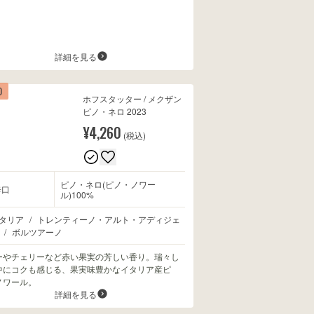
詳細を見る
0
ホフスタッター / メクザン
ピノ・ネロ 2023
¥4,260
(税込)
ピノ・ネロ(ピノ・ノワー
辛口
ル)100%
タリア
/
トレンティーノ・アルト・アディジェ
/
ボルツアーノ
ーやチェリーなど赤い果実の芳しい香り。瑞々し
中にコクも感じる、果実味豊かなイタリア産ピ
ノワール。
詳細を見る