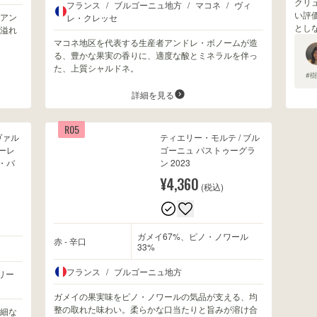
クリ
フランス
/
ブルゴーニュ地方
/
マコネ
/
ヴィ
い評
アン
レ・クレッセ
とし
溢れ
マコネ地区を代表する生産者アンドレ・ボノームが造
る、豊かな果実の香りに、適度な酸とミネラルを伴っ
た、上質シャルドネ。
#
詳細を見る
R05
ヴァル
ティエリー・モルテ / ブル
ーレ
ゴーニュ パストゥーグラ
・バ
ン 2023
¥4,360
(税込)
ガメイ67%、ピノ・ノワール
赤 - 辛口
33%
フランス
/
ブルゴーニュ地方
リー
ガメイの果実味をピノ・ノワールの気品が支える、均
整の取れた味わい。柔らかな口当たりと旨みが溶け合
細な