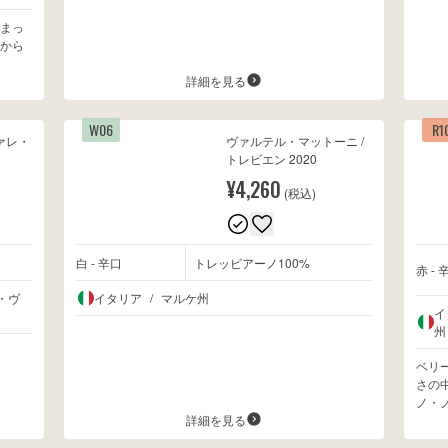
まっ
から
詳細を見る
W06
R1
ヴァレ・
ヴァルテル・マットーニ /
トレビエン 2020
¥4,260
(税込)
白 - 辛口
トレッビアーノ100%
赤 - 
・ヴ
イタリア
/
マルケ州
イ
州
ベリ
さの
ノ・
詳細を見る