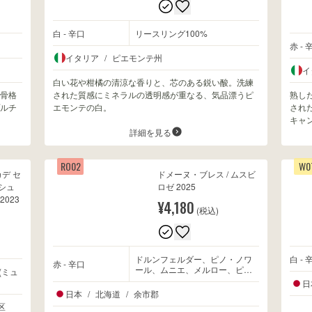
白 - 辛口
リースリング100%
赤 - 
イタリア
/
ピエモンテ州
イ
白い花や柑橘の清涼な香りと、芯のある鋭い酸。洗練
骨格
された質感にミネラルの透明感が重なる、気品漂うピ
熟し
ルチ
エモンテの白。
され
キャ
詳細を見る
RO02
W0
カデ セ
ドメーヌ・ブレス / ムスビ
シュ
ロゼ 2025
023
¥4,180
(税込)
ドルンフェルダー、ピノ・ノワ
白 - 
赤 - 辛口
ール、ムニエ、メルロー、ピ
(ミュ
ノ・グリ、シャルドネ
日
日本
/
北海道
/
余市郡
区