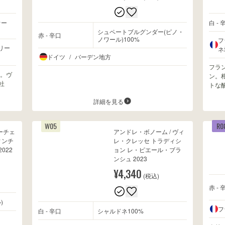
オー
白 - 
シュペートブルグンダー(ピノ・
赤 - 辛口
ノワール)100%
フ
リー
ネ
ドイツ
/
バーデン地方
フラ
。ヴ
ン。
社
トな
詳細を見る
W05
R0
ーチェ
アンドレ・ボノーム / ヴィ
ィンチ
レ・クレッセ トラディシ
022
ョン レ・ピエール・ブラ
ンシュ 2023
¥4,340
(税込)
赤 - 
)
フ
白 - 辛口
シャルドネ100%