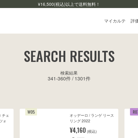
¥
16,500
(税込)以上で送料無料！
マイカルテ
評
ログ
SEARCH RESULTS
ご利
よく
検索結果
341
-
360
件 /
1301
件
お問
W05
R0
ロ チェ
オッデーロ / ランゲ リース
ツォ
リング 2022
¥4,160
(税込)