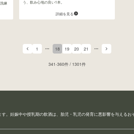
う、飲み心地の良い1本。
洗練
詳細を見る
1
18
19
20
21
More pages
More pages
341
-
360
件 /
1301
件
ます。妊娠中や授乳期の飲酒は、胎児・乳児の発育に悪影響を与えるお