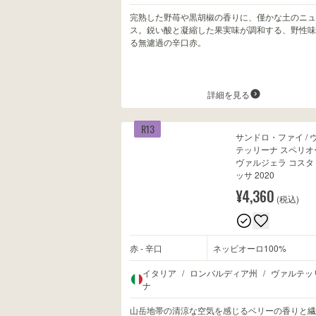
完熟した野苺や黒胡椒の香りに、僅かな土のニュ
ス。鋭い酸と凝縮した果実味が調和する、野性味
る無濾過の辛口赤。
詳細を見る
R13
サンドロ・ファイ / 
テッリーナ スペリオ
ヴァルジェラ コスタ
ッサ 2020
¥4,360
(税込)
赤 - 辛口
ネッビオーロ100%
イタリア
/
ロンバルディア州
/
ヴァルテッ
ナ
山岳地帯の清涼な空気を感じるベリーの香りと繊