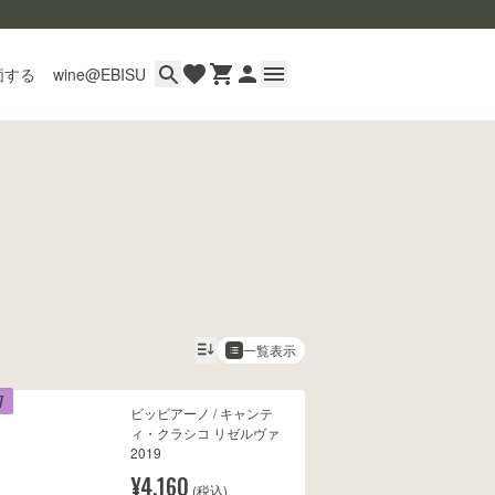
価する
wine@EBISU
イン
用ガイド
あるご質問
い合わせ
一覧表示
7
ビッビアーノ / キャンテ
wine@とは
ィ・クラシコ リゼルヴァ
2019
¥4,160
(税込)