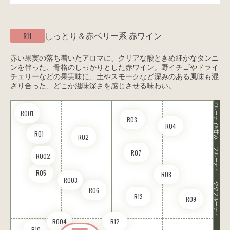
しっとり＆赤ベリー系
赤ワイン
R11
赤い果実の落ち着いたアロマに、クリアな酸ときめ細かなタンニ
ンを伴った、骨格のしっかりとした赤ワイン。野イチゴやドライ
チェリーなどの果実味に、土やスモークなど深みのある風味も混
ざり合った、どこか滋味深さを感じさせる味わい。
フルーティ&甘み
RO01
R03
R04
R01
R02
フルーティ
R07
RO02
R05
R08
RO03
ややフルーティ
R06
R13
R09
RO04
R12
R10