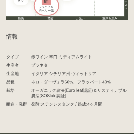
R11
ドライ
しっとり＆ 

赤ベリー系
軽快
芳醇
力強い
重厚＆渋み
情報
タイプ
赤ワイン 辛口 ミディアムライト
生産者
プラネタ
生産地
イタリア シチリア州 ヴィットリア
品種
ネロ・ダーヴォラ60%、フラッパート40%
栽培
オーガニック農法(Euro leaf認証)＆サスティナブル
農法(SOStain認証)
醸造・発酵
発酵:ステンレスタンク / 熟成:4ヶ月間