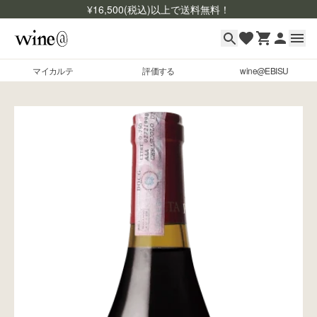
¥
16,500
(税込)以上で送料無料！
マイカルテ
評価する
wine@EBISU
マイカルテ
Skip to content
評価する
wine@EBISU
商品検索
ログイン
ご利用ガイド
よくあるご質問
お問い合わせ