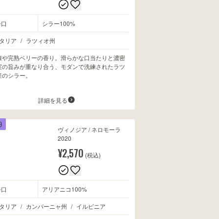
辛口
シラー100%
タリア
/
ラツィオ州
椒や完熟ベリーの香り。滑らかな口当たりと濃密
実の旨みが重なり合う、モダンで洗練されたラツ
産のシラー。
詳細を見る
9
ヴィノジア / ネロモーラ
2020
¥2,570
(税込)
辛口
アリアニコ100%
タリア
/
カンパーニャ州
/
イルピニア