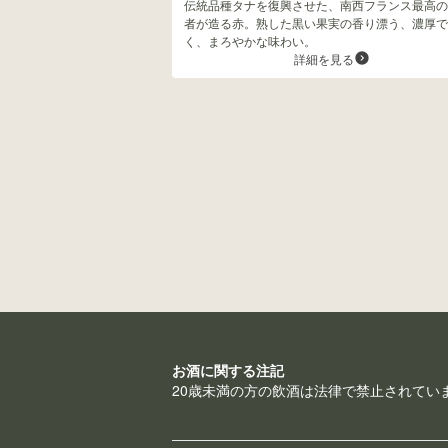
伝統品種タナを復興させた、南西フランス最高の
者が造る赤。熟した黒い果実の香り漂う、濃厚で
く、まろやかな味わい。
詳細を見る
お酒に関する注記
20歳未満の方の飲酒は法律で禁止されてい