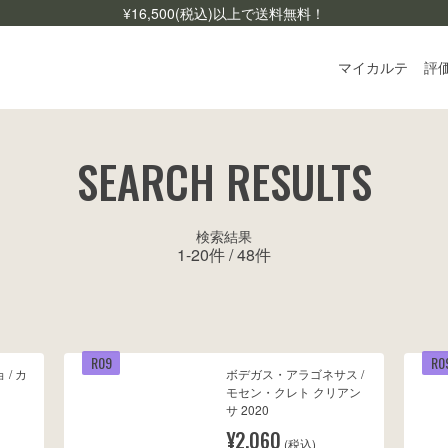
¥
16,500
(税込)以上で送料無料！
マイカルテ
評
ログ
SEARCH RESULTS
ご利
よく
検索結果
1
-
20
件 /
48
件
お問
R09
R0
/ カ
ボデガス・アラゴネサス /
モセン・クレト クリアン
サ 2020
¥2,060
(税込)