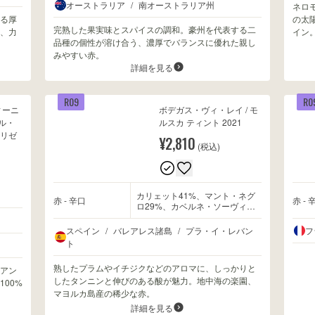
オーストラリア
/
南オーストラリア州
ネロ
る厚
の太
完熟した果実味とスパイスの調和。豪州を代表する二
、力
イン
品種の個性が溶け合う、濃厚でバランスに優れた親し
みやすい赤。
詳細を見る
R09
R0
ィーニ
ボデガス・ヴィ・レイ / モ
ル・
ルスカ ティント 2021
 リゼ
¥2,810
(税込)
カリェット41%、マント・ネグ
赤 - 辛口
赤 - 
ロ29%、カベルネ・ソーヴィニ
ヨン19%、メルロー11%
スペイン
/
バレアレス諸島
/
プラ・イ・レバン
フ
ト
熟したプラムやイチジクなどのアロマに、しっかりと
アン
したタンニンと伸びのある酸が魅力。地中海の楽園、
00%
マヨルカ島産の稀少な赤。
詳細を見る