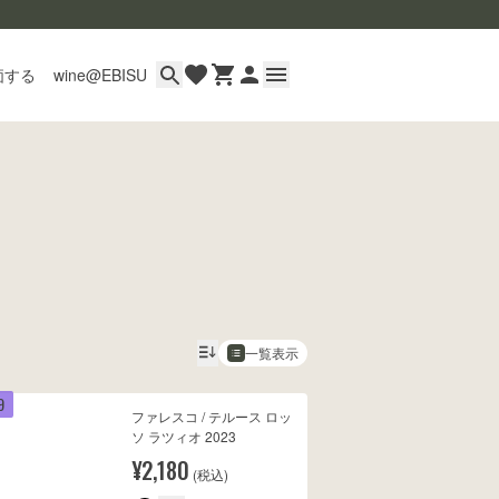
価する
wine@EBISU
イン
用ガイド
あるご質問
い合わせ
一覧表示
9
ファレスコ / テルース ロッ
wine@とは
ソ ラツィオ 2023
¥2,180
(税込)