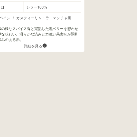
辛口
シラー100%
ペイン
/
カスティーリャ・ラ・マンチャ州
椒の様なスパイス香と完熟した黒ベリーを想わせ
厚な味わい。滑らかな渋みと力強い果実味が調和
深みのある赤。
詳細を見る