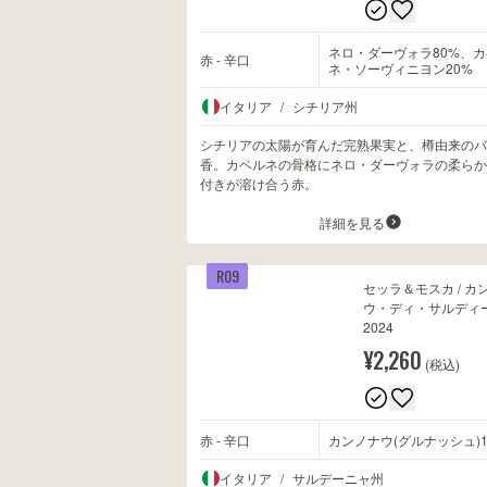
ネロ・ダーヴォラ80%、カ
赤 - 辛口
ネ・ソーヴィニヨン20%
イタリア
/
シチリア州
シチリアの太陽が育んだ完熟果実と、樽由来のバ
香。カベルネの骨格にネロ・ダーヴォラの柔らか
付きが溶け合う赤。
詳細を見る
R09
セッラ＆モスカ / カ
ウ・ディ・サルディ
2024
¥2,260
(税込)
赤 - 辛口
カンノナウ(グルナッシュ)1
イタリア
/
サルデーニャ州