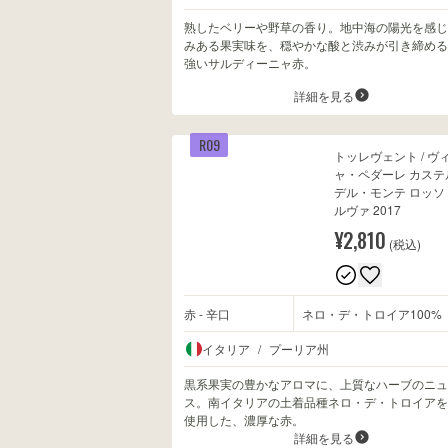
熟したベリーや野草の香り。地中海の陽光を感じ
みある果実味を、穏やかな酸と渋みが引き締める
強いサルディーニャ赤。
詳細を見る
R09
トッレヴェント / ヴ
ャ・ペダーレ カステ
デル・モンテ ロッソ
ルヴァ 2017
¥2,810
(税込)
赤 - 辛口
ネロ・デ・トロイア100%
イタリア
/
プーリア州
黒系果実の豊かなアロマに、上質なハーブのニュ
ス。南イタリアの土着品種ネロ・デ・トロイアを1
使用した、濃厚な赤。
詳細を見る