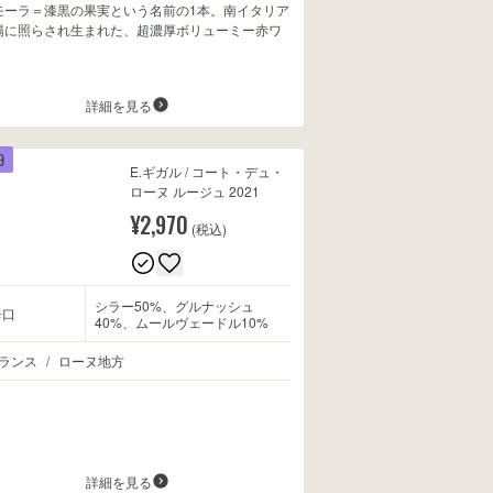
モーラ＝漆黒の果実という名前の1本。南イタリア
陽に照らされ生まれた、超濃厚ボリューミー赤ワ
。
詳細を見る
9
E.ギガル / コート・デュ・
ローヌ ルージュ 2021
¥2,970
(税込)
シラー50%、グルナッシュ
辛口
40%、ムールヴェードル10%
ランス
/
ローヌ地方
詳細を見る