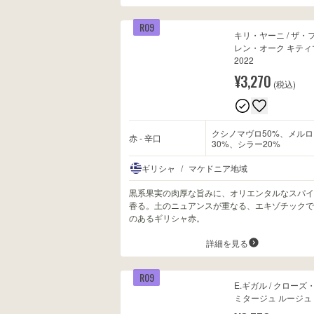
R09
キリ・ヤーニ / ザ・
レン・オーク キティ
2022
¥3,270
(税込)
クシノマヴロ50%、メルロ
赤 - 辛口
30%、シラー20%
ギリシャ
/
マケドニア地域
黒系果実の肉厚な旨みに、オリエンタルなスパイ
香る。土のニュアンスが重なる、エキゾチックで
のあるギリシャ赤。
詳細を見る
R09
E.ギガル / クローズ
ミタージュ ルージュ 2