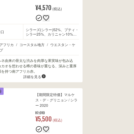
¥4,570
(税込)
シラーズ(シラー)52%、プティ・
辛口
シラー25%、カリニャン10%、
テンプラニーリョ8%、ムールヴ
ェードル5%
アフリカ
/
コースタル地方
/
ウエスタン・ケ
プ
ルネ由来の骨太な渋みを肉厚な果実味が包み込
カカオを想わせる樽の香味が重なる、深みと重厚
韻を持つ南アフリカ赤。
詳細を見る
9
【期間限定特価】マルケ
ス・デ・グリニョン / シラ
ー 2020
¥7,010
¥5,500
(税込)