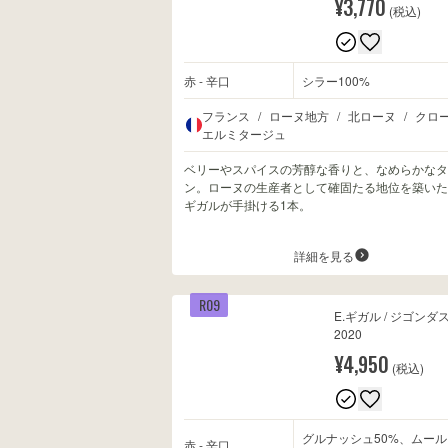
¥3,770
(税込)
赤 - 辛口
シラー100%
フランス
/
ローヌ地方
/
北ローヌ
/
クロ
エルミタージュ
ベリーやスパイスの芳醇な香りと、なめらかなタ
ン。ローヌの生産者として確固たる地位を築いた
ギガルが手掛ける1本。
詳細を見る
R09
E.ギガル / ジゴンダ
2020
¥4,950
(税込)
グルナッシュ50%、ムール
赤 - 辛口