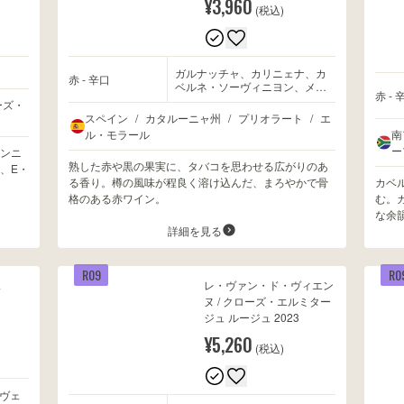
¥3,960
(税込)
ガルナッチャ、カリニェナ、カ
赤 - 辛口
ベルネ・ソーヴィニヨン、メル
赤 - 
ロー
ーズ・
スペイン
/
カタルーニャ州
/
プリオラート
/
エ
ル・モラール
南
ー
ンニ
熟した赤や黒の果実に、タバコを思わせる広がりのあ
、E・
る香り。樽の風味が程良く溶け込んだ、まろやかで骨
カベ
格のある赤ワイン。
む。
な余
詳細を見る
R09
R0
ス
レ・ヴァン・ド・ヴィエン
ヌ / クローズ・エルミター
ジュ ルージュ 2023
¥5,260
(税込)
ヴェ