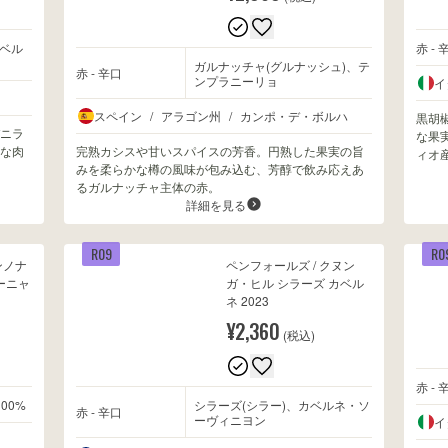
ベル
赤 - 
ガルナッチャ(グルナッシュ)、テ
赤 - 辛口
ンプラニーリョ
イ
スペイン
/
アラゴン州
/
カンポ・デ・ボルハ
黒胡
ニラ
な果
な肉
完熟カシスや甘いスパイスの芳香。円熟した果実の旨
ィオ
みを柔らかな樽の風味が包み込む、芳醇で飲み応えあ
るガルナッチャ主体の赤。
詳細を見る
R09
R0
ンノナ
ペンフォールズ / クヌン
ーニャ
ガ・ヒル シラーズ カベル
ネ 2023
¥2,360
(税込)
赤 - 
00%
シラーズ(シラー)、カベルネ・ソ
赤 - 辛口
ーヴィニヨン
イ