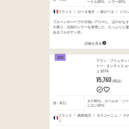
ードル30%、シラー20%
フランス
/
ローヌ地方
/
南ローヌ
/
ジゴ
プルーンやハーブの力強いアロマに、ほのかなオ
の香り。古樹のシラーを使用した、たっぷりと凝
あるフルボディ赤。
詳細を見る
R09
アラン・ブリュモン /
トー・モンテュス ル
ュ 2018
¥5,760
(税込)
タナ80%、カベルネ・ソー
赤 - 辛口
ニヨン20%
フランス
/
南西地方
/
ガスコーニュ
/
マ
ン