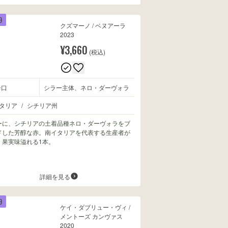
9
クズマーノ / ベヌアーラ
2023
¥3,660
(税込)
辛口
シラー主体、ネロ・ダーヴォラ
タリア
/
シチリア州
ーに、シチリアの土着品種ネロ・ダーヴォラをブ
ドした芳醇な赤。南イタリアを代表する生産者が
、果実味溢れる1本。
詳細を見る
9
ケイ・ダブリュー・ヴィ /
メントーズ カンヴァス
2020