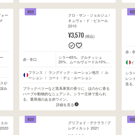
R09
R0
フォー
クロ・サン・ジョルジュ /
マ
キュヴェ・ド・ピエール
2010
¥3,570
(税込)
赤 - 
ー
シラー65%、グルナッシュ
赤 - 辛口
20%、ムールヴェードル10%、
イ
カリニャン5%
フランス
/
ラングドック・ルーション地方
/
ル
シラ
ーション
/
コート・デュ・ルーション
レン
スが
造る
深み
ブラックベリーなど黒系果実の香りに、ほのかに香る
ハーブや動物的なニュアンス。シラー主体で造られ
る、重厚感のある赤ワイン。
詳細を見る
R09
R0
・エル
グリフォイ・デクララ / プ
020
レディカット 2021