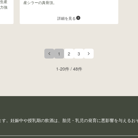
生産
産シラーの真骨頂。
力強
詳細を見る
1
2
3
1
-
20
件 /
48
件
ます。妊娠中や授乳期の飲酒は、胎児・乳児の発育に悪影響を与えるお