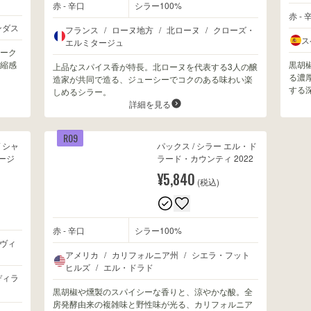
赤 - 辛口
シラー100%
赤 - 
ンダス
フランス
/
ローヌ地方
/
北ローヌ
/
クローズ・
ス
エルミタージュ
ーク
縮感
黒胡
上品なスパイス香が特長。北ローヌを代表する3人の醸
る濃
造家が共同で造る、ジューシーでコクのある味わい楽
する
しめるシラー。
詳細を見る
R09
 シャ
パックス / シラー エル・ド
ージ
ラード・カウンティ 2022
¥5,840
(税込)
赤 - 辛口
シラー100%
ヴィ
アメリカ
/
カリフォルニア州
/
シエラ・フット
ヒルズ
/
エル・ドラド
ディラ
黒胡椒や燻製のスパイシーな香りと、涼やかな酸。全
房発酵由来の複雑味と野性味が光る、カリフォルニア