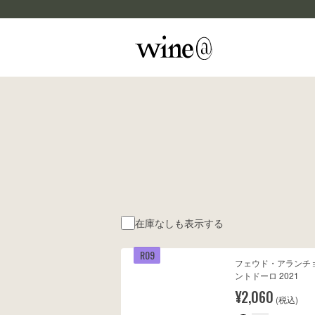
Skip to content
マイカルテ
評価する
wine@EBISU
商品検索
在庫なしも表示する
R09
フェウド・アランチョ 
ントドーロ 2021
¥2,060
(税込)