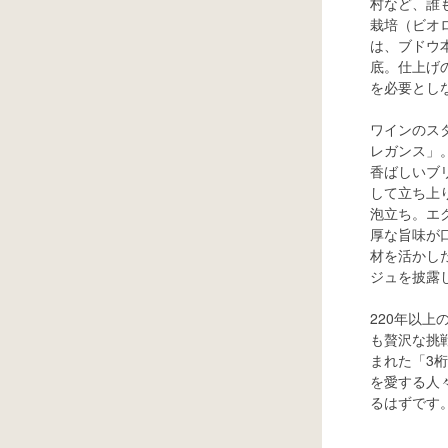
村など、誰
栽培（ビオ
は、ブドウ
底。仕上げ
を必要とし
ワインのス
レガンス」
香ばしいブ
して立ち上
泡立ち。エ
厚な旨味が
材を活かし
ジュを披露
220年以
も贅沢な挑
まれた「3
を愛する人
るはずです