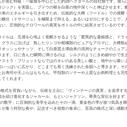
もが羨む特級・一級畑を中心とした約28ヘクタールの自社畑です。彼ら
ロジック）を実践し、ブドウの根を白亜の地中深くへと伸ばさせます。
本来のエネルギーを引き出すため、伝統的な大樽（フードル）での発酵
の糖分（ドサージュ）を極限まで抑える、あるいはゼロにすることで、
ない、圧倒的なテロワールの真実をボトルの中に結実させているのです
タイルは、五感を心地よく覚醒させるような「驚異的な凝縮感と、ドラ
。グラスに注げば、熟したリンゴや柑橘類のピュアなアロマに、大樽熟
リオッシュやナッツ、そして白亜質土壌由来の清冽なチョークのニュア
ります。口に含んだ瞬間に弾けるのは、シルクのようにきめ細やかで生
クストラ・ブリュットならではのキレのある美しい酸と、地中から吸い
口いっぱいに広がり、どこまでも長く洗練された余韻へと導きます。そ
たお寿司や天ぷらはもちろん、甲殻類のソテーや上質なお肉料理とも完
してくれます。
上の格式を背負いながら、伝統を土台に「ヴィンテージの真実」を追求す
戦を続け進化するジャカール、もといジャクソン。華美な宣伝を好まず
桁の数字」に圧倒的な美学を込めたその一滴。黄金色の雫が放つ気高き
々が集う特別な夜や、記念すべき祝祭の食卓に、至高の格式と深い感動
。