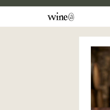
Skip to content
マイカルテ
評価する
wine@EBISU
商品検索