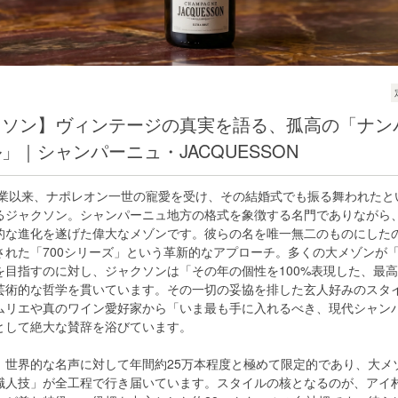
クソン】ヴィンテージの真実を語る、孤高の「ナン
」｜シャンパーニュ・JACQUESSON
の創業以来、ナポレオン一世の寵愛を受け、その結婚式でも振る舞われたと
るジャクソン。シャンパーニュ地方の格式を象徴する名門でありながら
的な進化を遂げた偉大なメゾンです。彼らの名を唯一無二のものにしたのが
された「700シリーズ」という革新的なアプローチ。多くの大メゾンが
を目指すのに対し、ジャクソンは「その年の個性を100%表現した、最高
芸術的な哲学を貫いています。その一切の妥協を排した玄人好みのスタ
ムリエや真のワイン愛好家から「いま最も手に入れるべき、現代シャン
として絶大な賛辞を浴びています。
、世界的な名声に対して年間約25万本程度と極めて限定的であり、大メ
職人技」が全工程で行き届いています。スタイルの核となるのが、アイ