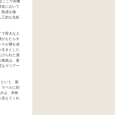
はここで有機
醸造において
・熟成を徹
人工的な化粧
。
イで骨太なエ
成がもたらす
ンスが層を成
き生きとした
上げられた濃
の風格は、素
璧なマリアー
るという、最
、ラベルに刻
輝きは、本物
を添えてくれ