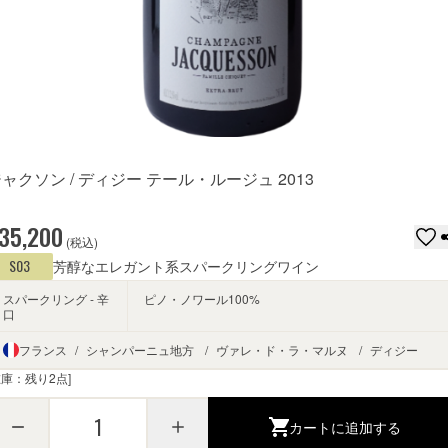
ャクソン / ディジー テール・ルージュ 2013
35,200
 (税込)
S03
芳醇なエレガント系
スパークリングワイン
スパークリング - 辛
ピノ・ノワール100%
口
フランス
/
シャンパーニュ地方
/
ヴァレ・ド・ラ・マルヌ
/
ディジー
在庫：残り2点]
1
カートに追加する