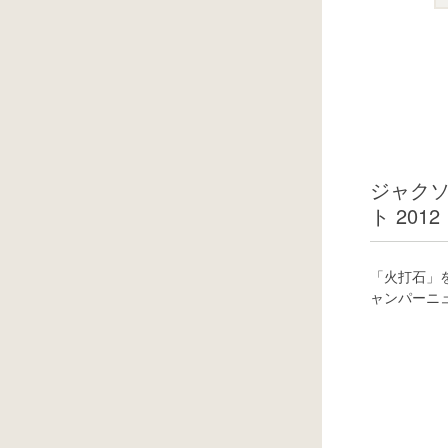
ジャクソ
ト 2012
「火打石」
ャンパーニ