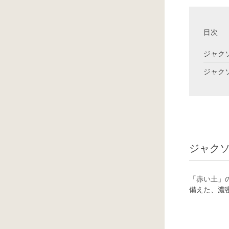
目次
ジャクソ
ジャクソ
ジャクソ
「赤い土」
備えた、濃