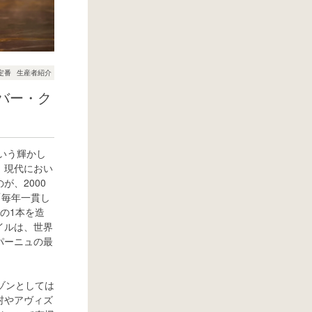
定番
生産者紹介
バー・ク
いう輝かし
、現代におい
、2000
「毎年一貫し
の1本を造
イルは、世界
パーニュの最
ゾンとしては
村やアヴィズ