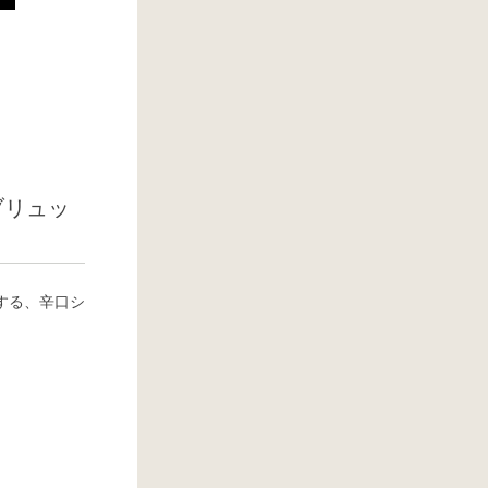
ブリュッ
する、辛口シ