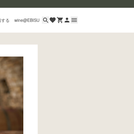
価する
wine@EBISU
イン
用ガイド
あるご質問
い合わせ
wine@とは