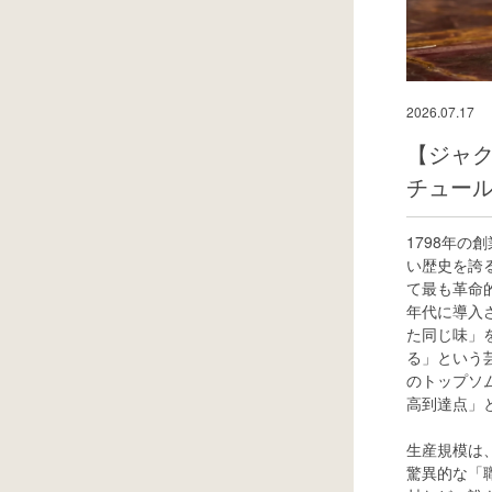
2026.07.17
【ジャ
チュール
1798年
い歴史を誇
て最も革命
年代に導入
た同じ味」
る」という
のトップソ
高到達点」
生産規模は
驚異的な「