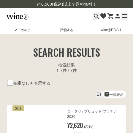
¥
16,500
(税込)以上で送料無料！
マイカルテ
評価する
wine@EBISU
マイカルテ
Skip to content
SEARCH RESULTS
評価する
検索結果
wine@EBISU
1
-
7
件 /
7
件
商品検索
在庫なしも表示する
ログイン
一覧表示
ご利用ガイド
S07
ロータリ / ブリュット プラチナ
よくあるご質問
2020
お問い合わせ
¥2,620
(税込)