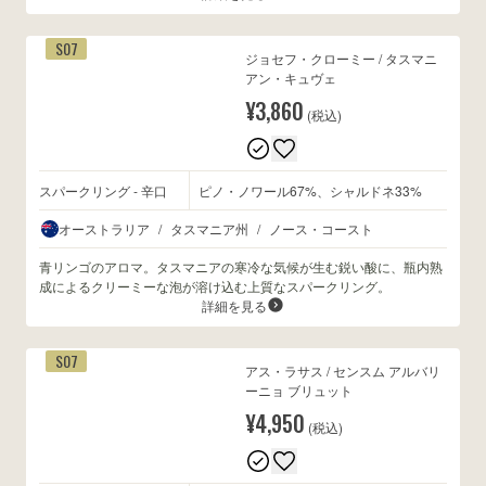
S07
ジョセフ・クローミー / タスマニ
アン・キュヴェ
¥3,860
(税込)
スパークリング - 辛口
ピノ・ノワール67%、シャルドネ33%
オーストラリア
/
タスマニア州
/
ノース・コースト
青リンゴのアロマ。タスマニアの寒冷な気候が生む鋭い酸に、瓶内熟
成によるクリーミーな泡が溶け込む上質なスパークリング。
詳細を見る
S07
アス・ラサス / センスム アルバリ
ーニョ ブリュット
¥4,950
(税込)