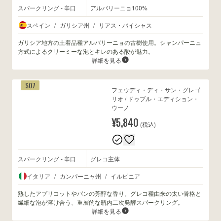
スパークリング - 辛口
アルバリーニョ100%
スペイン
/
ガリシア州
/
リアス・バイシャス
ガリシア地方の土着品種アルバリーニョの古樹使用。シャンパーニュ
方式によるクリーミーな泡とキレのある酸が魅力。
詳細を見る
S07
フェウディ・ディ・サン・グレゴ
リオ / ドゥブル・エディション・
ウーノ
¥5,840
(税込)
スパークリング - 辛口
グレコ主体
イタリア
/
カンパーニャ州
/
イルピニア
熟したアプリコットやパンの芳醇な香り。グレコ種由来の太い骨格と
繊細な泡が溶け合う、重層的な瓶内二次発酵スパークリング。
詳細を見る