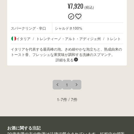
¥7,920
(税込)
スパークリング - 辛口
シャルドネ100%
イタリア
/
トレンティーノ・アルト・アディジェ州
/
トレント
イタリアを代表する最高峰の泡。きめ細やかな泡立ちと、熟成由来の
トースト香、フレッシュな果実味が調和する洗練のスプマンテ。
詳細を見る
1
1
-
7
件 /
7
件
お酒に関する注記
20歳未満の方の飲酒は法律で禁止されています。妊娠中や授乳