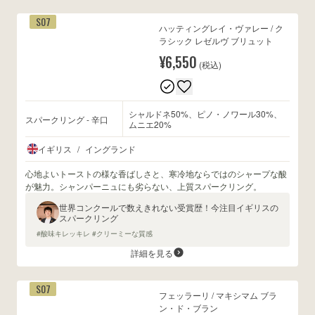
S07
ハッティングレイ・ヴァレー / ク
ラシック レゼルヴ ブリュット
¥6,550
(税込)
シャルドネ50%、ピノ・ノワール30%、
スパークリング - 辛口
ムニエ20%
イギリス
/
イングランド
心地よいトーストの様な香ばしさと、寒冷地ならではのシャープな酸
が魅力。シャンパーニュにも劣らない、上質スパークリング。
世界コンクールで数えきれない受賞歴！今注目イギリスの
スパークリング
#酸味キレッキレ #クリーミーな質感
詳細を見る
S07
フェッラーリ / マキシマム ブラ
ン・ド・ブラン