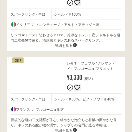
スパークリング - 辛口
シャルドネ100%
wine@とは
イタリア
/
トレンティーノ・アルト・アディジェ州
リンゴやトースト想わせるアロマ。冷涼なトレント産シャルドネを瓶
内二次発酵で造る、清涼感とキレのあるスパークリング。
詳細を見る
S07
シモネ・フェブル / クレマン・
ド・ブルゴーニュ ブリュット
¥3,330
(税込)
スパークリング - 辛口
シャルドネ60%、ピノ・ノワール40%
フランス
/
ブルゴーニュ地方
伝統的な瓶内二次発酵が生む、細やかな泡立ちと柑橘の爽やかな香
り。キレのある酸が喉を潤す、シャブリの名門が造る本格泡。
詳細を見る