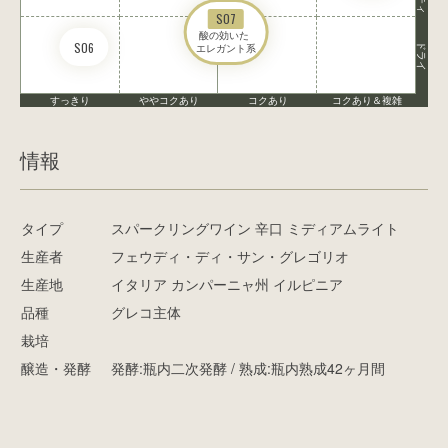
S07
酸の効いた 

S06
ドライ
エレガント系
すっきり
ややコクあり
コクあり
コクあり＆複雑
情報
タイプ
スパークリングワイン 辛口 ミディアムライト
生産者
フェウディ・ディ・サン・グレゴリオ
生産地
イタリア カンパーニャ州 イルピニア
品種
グレコ主体
栽培
醸造・発酵
発酵:瓶内二次発酵 / 熟成:瓶内熟成42ヶ月間