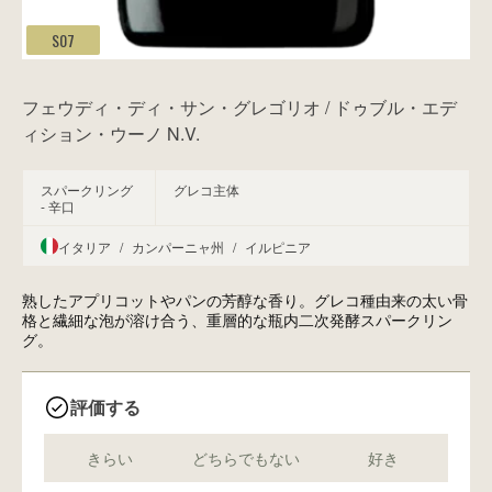
S07
フェウディ・ディ・サン・グレゴリオ / ドゥブル・エデ
ィション・ウーノ N.V.
スパークリング
グレコ主体
- 辛口
イタリア
/
カンパーニャ州
/
イルピニア
熟したアプリコットやパンの芳醇な香り。グレコ種由来の太い骨
格と繊細な泡が溶け合う、重層的な瓶内二次発酵スパークリン
グ。
評価する
きらい
どちらでもない
好き