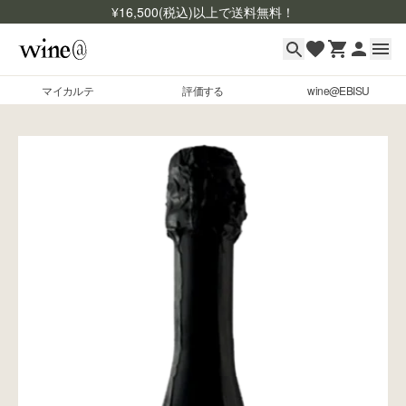
¥
16,500
(税込)以上で送料無料！
マイカルテ
評価する
wine@EBISU
マイカルテ
Skip to content
評価する
wine@EBISU
商品検索
ログイン
ご利用ガイド
よくあるご質問
お問い合わせ