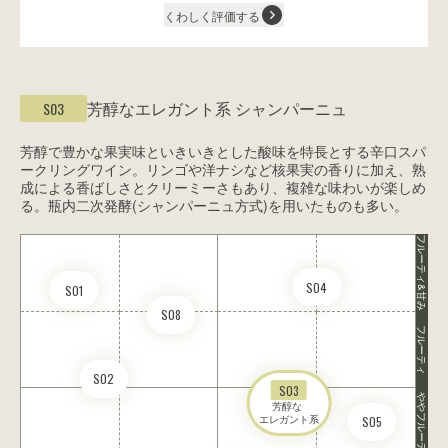
くわしく評価する
芳醇なエレガント系
シャンパーニュ
S03
芳醇で豊かな果実味といきいきとした酸味を特長とする辛口スパ
ークリングワイン。リンゴや洋ナシなど核果実の香りに加え、熟
成による香ばしさとクリーミーさもあり、複雑な味わいが楽しめ
る。瓶内二次発酵(シャンパーニュ方式)を用いたものも多い。
フルーティ&甘み
S04
S01
S08
フルーティ
S02
S03
ややフルーティ
芳醇な 

エレガント系
S05