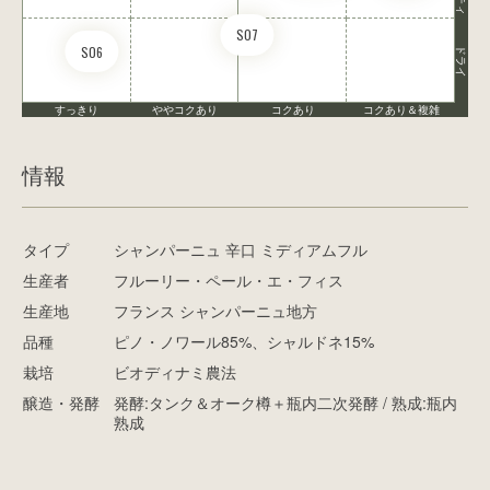
S07
S06
ドライ
すっきり
ややコクあり
コクあり
コクあり＆複雑
情報
タイプ
シャンパーニュ 辛口 ミディアムフル
生産者
フルーリー・ペール・エ・フィス
生産地
フランス シャンパーニュ地方
品種
ピノ・ノワール85%、シャルドネ15%
栽培
ビオディナミ農法
醸造・発酵
発酵:タンク＆オーク樽＋瓶内二次発酵 / 熟成:瓶内
熟成