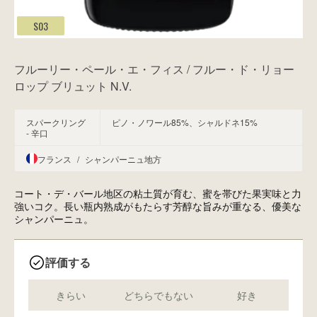
S03
フルーリー・ペール・エ・フィス / フルー・ド・リョー
ロップ ブリュット N.V.
スパークリング
ピノ・ノワール85%、シャルドネ15%
- 辛口
フランス
/
シャンパーニュ地方
コート・デ・バール地区の粘土質が育む、蜜を帯びた果実味と力
強いコク。長い瓶内熟成がもたらす芳醇な旨みが重なる、優美な
シャンパーニュ。
評価する
きらい
どちらでもない
好き