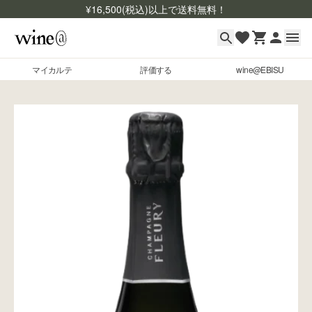
¥
16,500
(税込)以上で送料無料！
マイカルテ
評価する
wine@EBISU
マイカルテ
Skip to content
評価する
wine@EBISU
商品検索
ログイン
ご利用ガイド
よくあるご質問
お問い合わせ