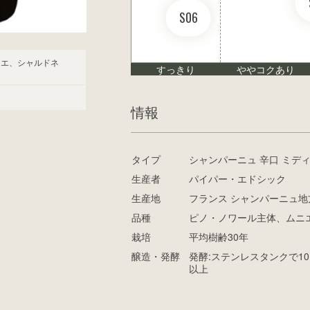
S06
ニエ、シャルドネ
すっきり
ややコクあり
情報
タイプ
シャンパーニュ 辛口 ミデ
生産者
パイパー・エドシック
生産地
フランス シャンパーニュ地
品種
ピノ・ノワール主体、ムニ
栽培
平均樹齢30年
醸造・発酵
発酵:ステンレスタンクで10
以上