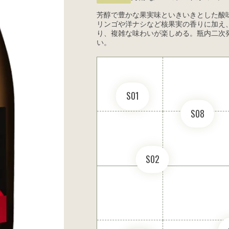
芳醇で豊かな果実味といきいきとした酸
リンゴや洋ナシなど核果実の香りに加え
り、複雑な味わいが楽しめる。瓶内二次発
い。
S01
S08
S02