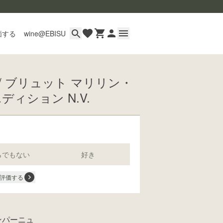
価する
wine@EBISU
/ ブリュット マリリン・
イン
ディション N.V.
用ガイド
あるご質問
い合わせ
らでもない
好き
評価する
wine@とは
ンパーニュ