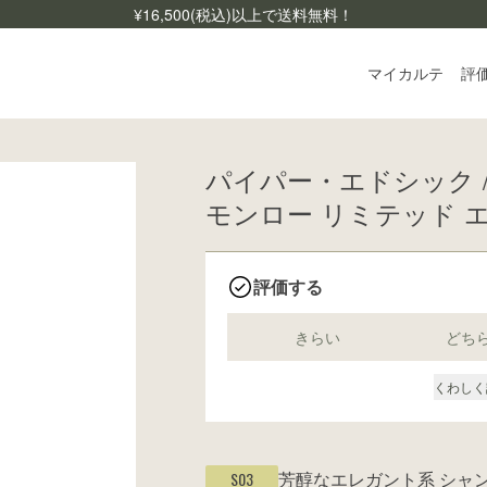
¥
16,500
(税込)以上で送料無料！
マイカルテ
評
パイパー・エドシック 
ログ
モンロー リミテッド エ
ご利
よく
お問
評価する
きらい
どち
くわしく
芳醇なエレガント系
シャ
S03