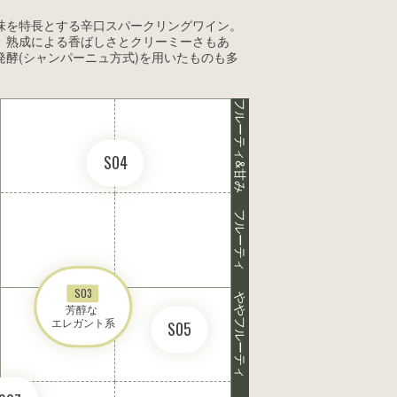
味を特長とする辛口スパークリングワイン。
、熟成による香ばしさとクリーミーさもあ
酵(シャンパーニュ方式)を用いたものも多
フルーティ&甘み
S04
フルーティ
S03
ややフルーティ
芳醇な 

エレガント系
S05