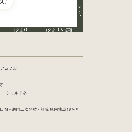
S07
ドライ
コクあり
コクあり＆複雑
ィアムフル
方
エ、シャルドネ
日間＋瓶内二次発酵 / 熟成:瓶内熟成48ヶ月