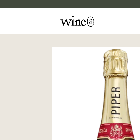
Skip to content
マイカルテ
評価する
wine@EBISU
商品検索