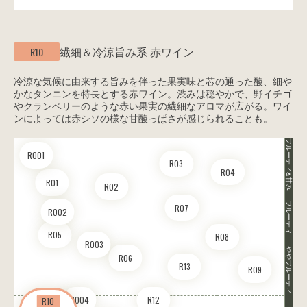
繊細＆冷涼旨み系
赤ワイン
R10
冷涼な気候に由来する旨みを伴った果実味と芯の通った酸、細や
かなタンニンを特長とする赤ワイン。渋みは穏やかで、野イチゴ
やクランベリーのような赤い果実の繊細なアロマが広がる。ワイ
ンによっては赤シソの様な甘酸っぱさが感じられることも。
フルーティ&甘み
RO01
R03
R04
R01
R02
フルーティ
R07
RO02
R05
R08
RO03
ややフルーティ
R06
R13
R09
RO04
R12
R10