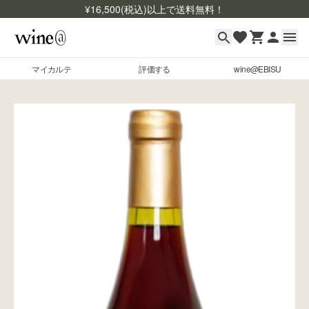
¥
16,500
(税込)以上で送料無料！
マイカルテ
評価する
wine@EBISU
マイカルテ
Skip to content
評価する
wine@EBISU
商品検索
ログイン
ご利用ガイド
よくあるご質問
お問い合わせ