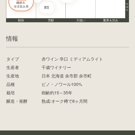
繊細＆ 

ドライ
冷涼旨み系
R11
軽快
芳醇
力強い
重厚＆渋み
情報
タイプ
赤ワイン 辛口 ミディアムライト
生産者
千歳ワイナリー
生産地
日本 北海道 余市郡 余市町
品種
ピノ・ノワール100%
栽培
樹齢約15～35年
醸造・発酵
熟成:オーク樽で8ヶ月間