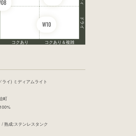
W08
ドライ
W10
コクあり
コクあり＆複雑
ドライ) ミディアムライト
迫町
00%
 / 熟成:ステンレスタンク