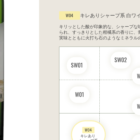
キレありシャープ系
白ワ
W04
キリッとした酸が印象的な、シャープな
られ、すっきりとした柑橘系の香りに、
実味とともに火打ち石のようなミネラル
SW02
SW01
W01
W04
キレあり 
