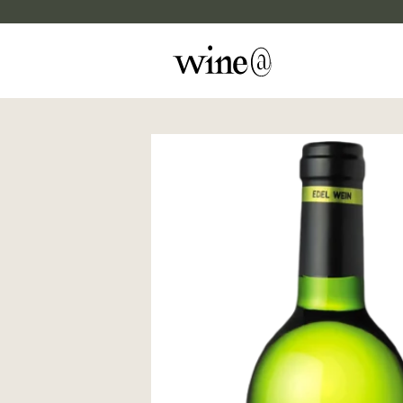
Skip to content
マイカルテ
評価する
wine@EBISU
商品検索