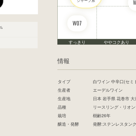
シャープ系
W07
%
すっきり
ややコクあり
情報
タイプ
白ワイン 中辛口(セミ
生産者
エーデルワイン
生産地
日本 岩手県 花巻市 大
品種
リースリング・リオン1
栽培
樹齢26年
醸造・発酵
発酵:ステンレスタンク