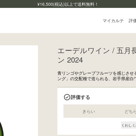
¥
16,500
(税込)以上で送料無料！
マイカルテ
評
エーデルワイン / 五
ログ
ン 2024
ご利
よく
青リンゴやグレープフルーツを感じさせ
ング」の交配種で造られる、岩手県産白
お問
評価する
きらい
どち
くわしく