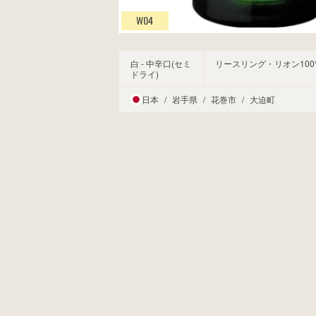
W04
白 - 中辛口(セミ
リースリング・リオン100
ドライ)
日本
/
岩手県
/
花巻市
/
大迫町