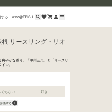
価する
wine@EBISU
月長根 リースリング・リオ
イン
用ガイド
あるご質問
る爽やかな香り。「甲州三尺」と「リースリ
ワイン。
い合わせ
らでもない
好き
wine@とは
評価する