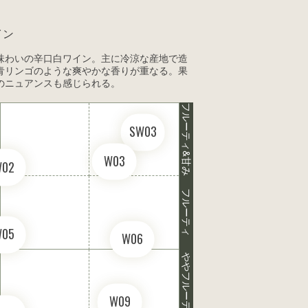
イン
味わいの辛口白ワイン。主に冷涼な産地で造
青リンゴのような爽やかな香りが重なる。果
のニュアンスも感じられる。
フルーティ&甘み
SW03
W03
W02
フルーティ
W05
W06
ややフルーティ
W09