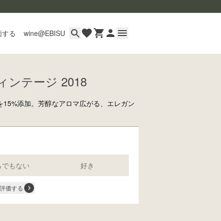
価する
wine@EBISU
ィンテージ 2018
イン
用ガイド
15%添加。芳醇なアロマ広がる、エレガン
あるご質問
い合わせ
らでもない
好き
評価する
wine@とは