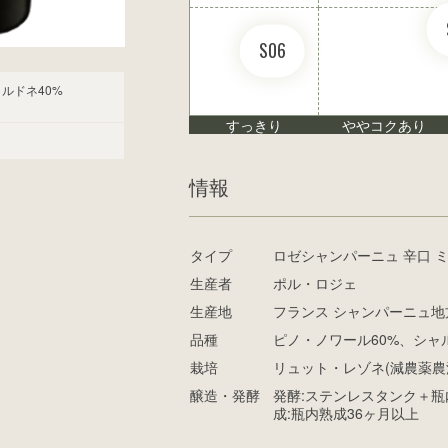
S06
ルドネ40%
すっきり
ややコクあり
情報
タイプ
ロゼシャンパーニュ 辛口 
生産者
ポル・ロジェ
生産地
フランス シャンパーニュ地
品種
ピノ・ノワール60%、シャル
栽培
リュット・レゾネ(減農薬農
醸造・発酵
発酵:ステンレスタンク＋瓶
成:瓶内熟成36ヶ月以上