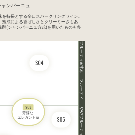
シャンパーニュ
味を特長とする辛口スパークリングワイン。
、熟成による香ばしさとクリーミーさもあ
酵(シャンパーニュ方式)を用いたものも多
フルーティ&甘み
S04
フルーティ
S03
ややフルーティ
芳醇な 

エレガント系
S05