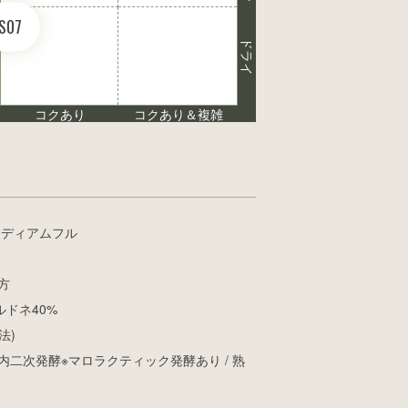
S07
ドライ
コクあり
コクあり＆複雑
ミディアムフル
方
ドネ40%
法)
内二次発酵※マロラクティック発酵あり / 熟