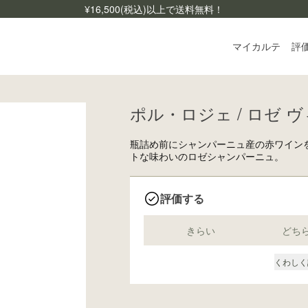
¥
16,500
(税込)以上で送料無料！
マイカルテ
評
ポル・ロジェ / ロゼ ヴ
ログ
ご利
瓶詰め前にシャンパーニュ産の赤ワインを
よく
トな味わいのロゼシャンパーニュ。
お問
評価する
きらい
どち
くわしく