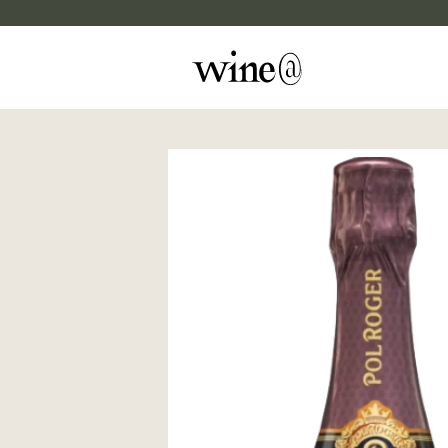
Skip to content
マイカルテ
評価する
wine@EBISU
商品検索