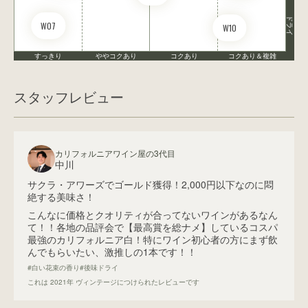
ドライ
W07
W10
すっきり
ややコクあり
コクあり
コクあり＆複雑
スタッフレビュー
カリフォルニアワイン屋の3代目
中川
サクラ・アワーズでゴールド獲得！2,000円以下なのに悶
絶する美味さ！
こんなに価格とクオリティが合ってないワインがあるなん
て！！各地の品評会で【最高賞を総ナメ】しているコスパ
最強のカリフォルニア白！特にワイン初心者の方にまず飲
んでもらいたい、激推しの1本です！！
#白い花束の香り
#後味ドライ
これは
2021
年 ヴィンテージにつけられたレビューです