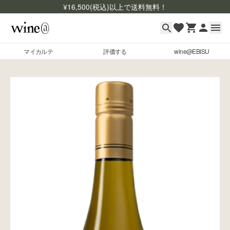
¥
16,500
(税込)以上で送料無料！
マイカルテ
評価する
wine@EBISU
マイカルテ
Skip to content
評価する
wine@EBISU
商品検索
ログイン
ご利用ガイド
よくあるご質問
お問い合わせ