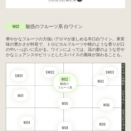
魅惑のフルーツ系
白ワイン
W02
華やかなフルーツの力強いアロマが楽しめる辛口白ワイン。果実
味の豊かさが特長で、トロピカルフルーツや桃のような香りが口
の中いっぱいに広がる。ワインによっては、花の蜜のような甘や
かなニュアンスやピリッとしたスパイスの風味が加わることも。
フルーティ&甘み
SW02
SW03
SW01
W02
W03
魅惑の 

フルーツ系
フルーティ
W01
W05
W06
ややフルーティ
W04
W09
W08