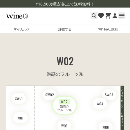
¥
16,500
(税込)以上で送料無料！
マイカルテ
評価する
wine@EBISU
マイカルテ
Skip to content
評価する
W02
wine@EBISU
魅惑のフルーツ系
商品検索
フルーティ&甘み
ログイン
SW02
SW03
SW01
ご利用ガイド
W02
W03
魅惑の

よくあるご質問
フルーツ系
フルーティ
W01
お問い合わせ
W05
W06