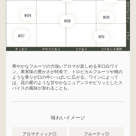
ややフルーティ
wine@とは
W04
W09
W08
ドライ
W07
W10
すっきり
ややコクあり
コクあり
コクあり＆複雑
華やかなフルーツの力強いアロマが楽しめる辛口白ワイ
ン。果実味の豊かさが特長で、トロピカルフルーツや桃の
ような香りが口の中いっぱいに広がる。ワインによって
は、花の蜜のような甘やかなニュアンスやピリッとしたス
パイスの風味が加わることも。
味わいイメージ
アロマティック◎
フルーティ◎