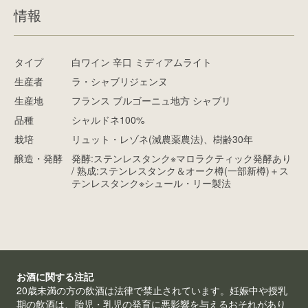
情報
タイプ
白ワイン 辛口 ミディアムライト
生産者
ラ・シャブリジェンヌ
生産地
フランス ブルゴーニュ地方 シャブリ
品種
シャルドネ100%
栽培
リュット・レゾネ(減農薬農法)、樹齢30年
醸造・発酵
発酵:ステンレスタンク※マロラクティック発酵あり
/ 熟成:ステンレスタンク＆オーク樽(一部新樽)＋ス
テンレスタンク※シュール・リー製法
お酒に関する注記
20歳未満の方の飲酒は法律で禁止されています。妊娠中や授乳
期の飲酒は、胎児・乳児の発育に悪影響を与えるおそれがあり