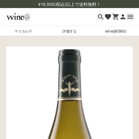
¥
16,500
(税込)以上で送料無料！
マイカルテ
評価する
wine@EBISU
マイカルテ
Skip to content
評価する
wine@EBISU
商品検索
ログイン
ご利用ガイド
よくあるご質問
お問い合わせ