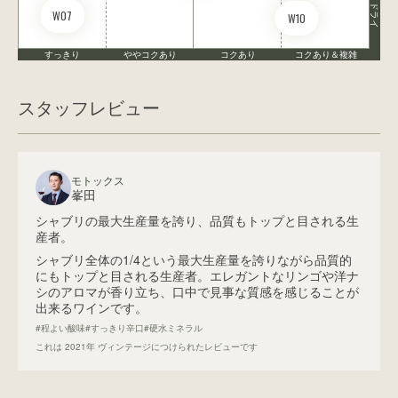
ドライ
W07
W10
すっきり
ややコクあり
コクあり
コクあり＆複雑
スタッフレビュー
モトックス
峯田
シャブリの最大生産量を誇り、品質もトップと目される生
産者。
シャブリ全体の1/4という最大生産量を誇りながら品質的
にもトップと目される生産者。エレガントなリンゴや洋ナ
シのアロマが香り立ち、口中で見事な質感を感じることが
出来るワインです。
#程よい酸味
#すっきり辛口
#硬水ミネラル
これは
2021
年 ヴィンテージにつけられたレビューです