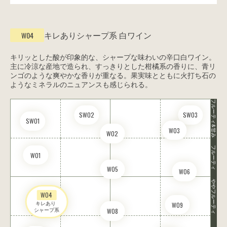
キレありシャープ系
白ワイン
W04
キリッとした酸が印象的な、シャープな味わいの辛口白ワイン。
主に冷涼な産地で造られ、すっきりとした柑橘系の香りに、青リ
ンゴのような爽やかな香りが重なる。果実味とともに火打ち石の
ようなミネラルのニュアンスも感じられる。
フルーティ&甘み
SW02
SW03
SW01
W03
W02
フルーティ
W01
W05
W06
ややフルーティ
W04
キレあり 

W09
シャープ系
W08