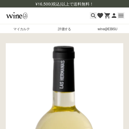
¥
16,500
(税込)以上で送料無料！
マイカルテ
評価する
wine@EBISU
マイカルテ
Skip to content
評価する
wine@EBISU
商品検索
ログイン
ご利用ガイド
よくあるご質問
お問い合わせ