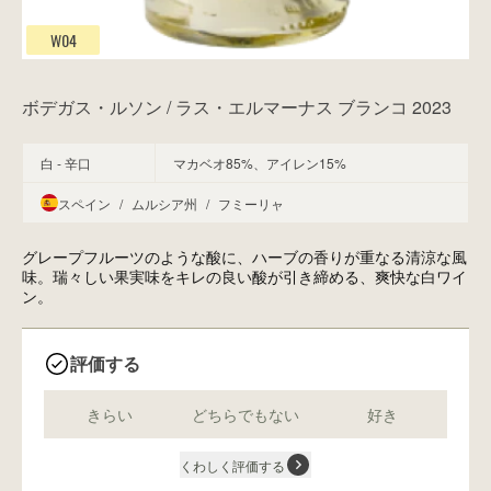
W04
ボデガス・ルソン / ラス・エルマーナス ブランコ 2023
白 - 辛口
マカベオ85%、アイレン15%
スペイン
/
ムルシア州
/
フミーリャ
グレープフルーツのような酸に、ハーブの香りが重なる清涼な風
味。瑞々しい果実味をキレの良い酸が引き締める、爽快な白ワイ
ン。
評価する
きらい
どちらでもない
好き
くわしく評価する