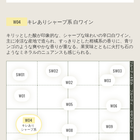
キレありシャープ系
白ワイン
W04
キリッとした酸が印象的な、シャープな味わいの辛口白ワイン。
主に冷涼な産地で造られ、すっきりとした柑橘系の香りに、青リ
ンゴのような爽やかな香りが重なる。果実味とともに火打ち石の
ようなミネラルのニュアンスも感じられる。
フルーティ&甘み
SW02
SW03
SW01
W03
W02
フルーティ
W01
W05
W06
ややフルーティ
W04
キレあり 

W09
シャープ系
W08