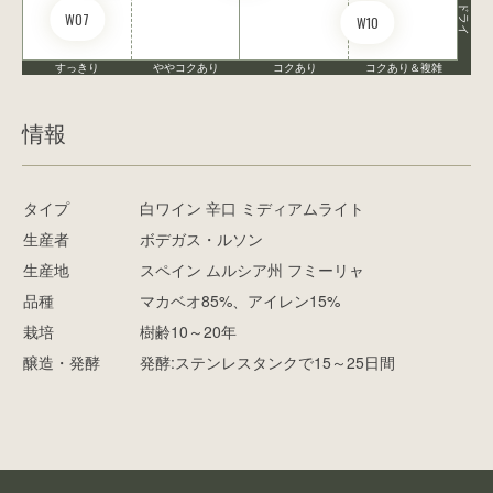
ドライ
W07
W10
すっきり
ややコクあり
コクあり
コクあり＆複雑
情報
タイプ
白ワイン 辛口 ミディアムライト
生産者
ボデガス・ルソン
生産地
スペイン ムルシア州 フミーリャ
品種
マカベオ85%、アイレン15%
栽培
樹齢10～20年
醸造・発酵
発酵:ステンレスタンクで15～25日間