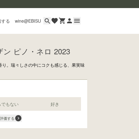
価する
wine@EBISU
ン ピノ・ネロ 2023
イン
用ガイド
香り。瑞々しさの中にコクも感じる、果実味
あるご質問
い合わせ
らでもない
好き
評価する
wine@とは