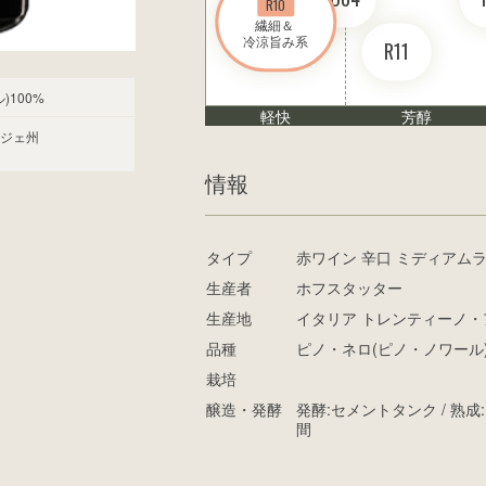
R10
繊細＆ 

冷涼旨み系
R11
100%
軽快
芳醇
ジェ州
情報
タイプ
赤ワイン 辛口 ミディアム
生産者
ホフスタッター
生産地
イタリア トレンティーノ・
品種
ピノ・ネロ(ピノ・ノワール)
栽培
醸造・発酵
発酵:セメントタンク / 熟
間