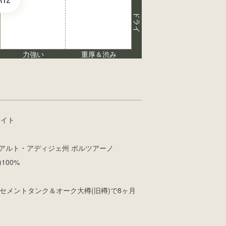
ドライ
力強い
重厚＆渋み
ライト
アルト・アディジェ州 ボルツアーノ
100%
成:セメントタンク＆オーク大樽(旧樽)で8ヶ月