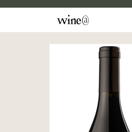
Skip to content
マイカルテ
評価する
wine@EBISU
商品検索