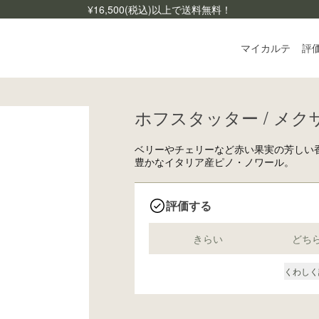
¥
16,500
(税込)以上で送料無料！
マイカルテ
評
ホフスタッター / メクザ
ログ
ご利
ベリーやチェリーなど赤い果実の芳しい
よく
豊かなイタリア産ピノ・ノワール。
お問
評価する
きらい
どち
くわしく