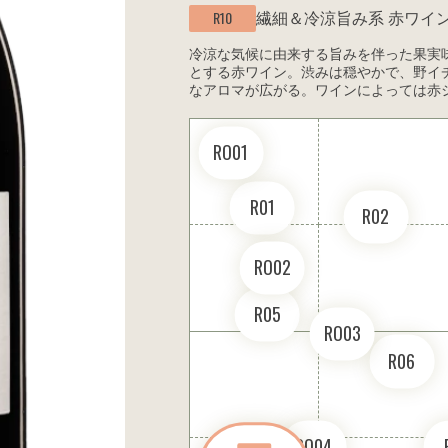
繊細＆冷涼旨み系
赤ワイ
R10
冷涼な気候に由来する旨みを伴った果実
とする赤ワイン。渋みは穏やかで、野イ
なアロマが広がる。ワインによっては赤
RO01
R01
R02
RO02
R05
RO03
R06
RO04