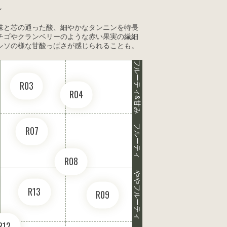
ン
味と芯の通った酸、細やかなタンニンを特長
チゴやクランベリーのような赤い果実の繊細
シソの様な甘酸っぱさが感じられることも。
フルーティ&甘み
R03
R04
フルーティ
R07
R08
ややフルーティ
R13
R09
R12