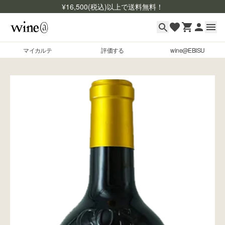
¥
16,500
(税込)以上で送料無料！
マイカルテ
評価する
wine@EBISU
マイカルテ
Skip to content
評価する
wine@EBISU
商品検索
ログイン
ご利用ガイド
よくあるご質問
お問い合わせ