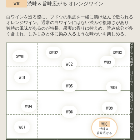
渋味＆旨味広がる
オレンジワイン
W10
白ワインを造る際に、ブドウの果皮を一緒に漬け込んで造られる
オレンジワイン。通常の白ワインにはない渋みや複雑さがあり、
独特の風味があるのが特長。果実の香りは控えめ。旨み成分が多
く含まれ、しみじみと体に染み入るような味わいを楽しめる。
フルーティ&甘み
SW02
SW03
SW01
W03
W02
フルーティ
W01
W05
W06
ややフルーティ
W04
W09
W08
W10
ドライ
W07
渋味＆ 

旨味広がる