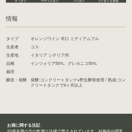
すっきり
ややコクあり
コクあり
コクあり＆複雑
情報
タイプ
オレンジワイン 辛口 ミディアムフル
生産者
コス
生産地
イタリア シチリア州
品種
インツォリア50%、グレカニコ50%
栽培
醸造・発酵
発酵:コンクリートタンク※野生酵母使用 / 熟成:コン
クリートタンクで9ヶ月以上
お酒に関する注記
20歳未満の方の飲酒は法律で禁止されています。妊娠中や授乳