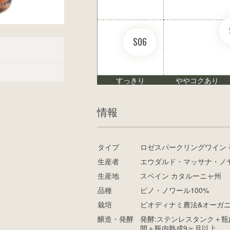
S06
すっきり
ややコクあり
情報
タイプ
ロゼスパークリングワイン 
生産者
エウダルド・マッサナ・ノ
生産地
スペイン カタルーニャ州
品種
ピノ・ノワール100%
栽培
ビオディナミ農法&オーガ
醸造・発酵
発酵:ステンレスタンク＋瓶内
間＋瓶内熟成9ヶ月以上