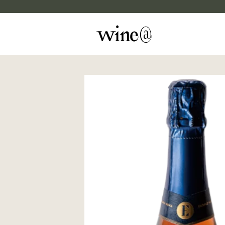
Skip to content
マイカルテ
評価する
wine@EBISU
商品検索