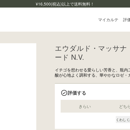
¥
16,500
(税込)以上で送料無料！
マイカルテ
評
エウダルド・マッサナ・
ログ
ード N.V.
ご利
よく
イチゴを想わせる愛らしい芳香と、瓶内
酸が心地よく調和する、華やかなロゼ・
お問
評価する
きらい
どち
くわしく