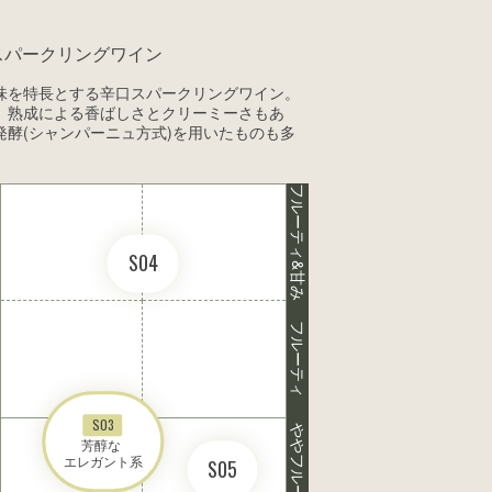
スパークリングワイン
味を特長とする辛口スパークリングワイン。
、熟成による香ばしさとクリーミーさもあ
酵(シャンパーニュ方式)を用いたものも多
フルーティ&甘み
S04
フルーティ
S03
ややフルーティ
芳醇な 

エレガント系
S05