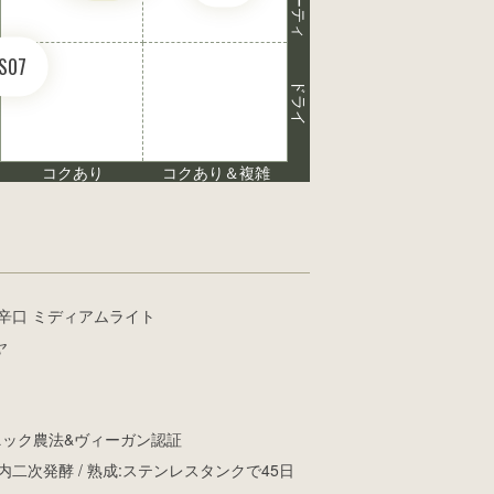
S07
ドライ
コクあり
コクあり＆複雑
辛口 ミディアムライト
ヤ
ニック農法&ヴィーガン認証
二次発酵 / 熟成:ステンレスタンクで45日