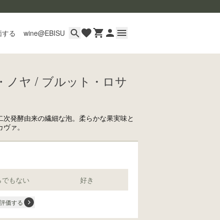
価する
wine@EBISU
ノヤ / ブルット・ロサ
イン
用ガイド
あるご質問
二次発酵由来の繊細な泡。柔らかな果実味と
カヴァ。
い合わせ
らでもない
好き
wine@とは
評価する