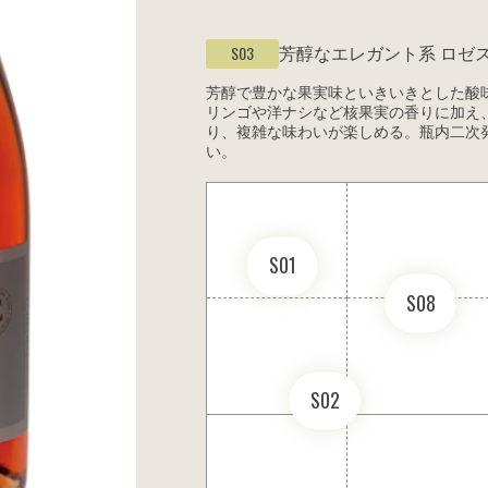
芳醇なエレガント系
ロゼ
S03
芳醇で豊かな果実味といきいきとした酸
リンゴや洋ナシなど核果実の香りに加え
り、複雑な味わいが楽しめる。瓶内二次発
い。
S01
S08
S02