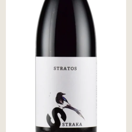
wine@とは