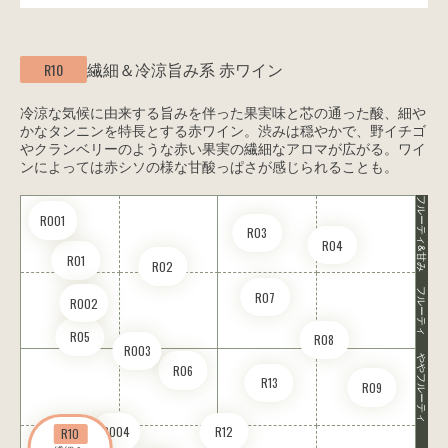
繊細＆冷涼旨み系
赤ワイン
R10
冷涼な気候に由来する旨みを伴った果実味と芯の通った酸、細や
かなタンニンを特長とする赤ワイン。渋みは穏やかで、野イチゴ
やクランベリーのような赤い果実の繊細なアロマが広がる。ワイ
ンによっては赤シソの様な甘酸っぱさが感じられることも。
フルーティ&甘み
RO01
R03
R04
R01
R02
フルーティ
R07
RO02
R05
R08
RO03
ややフルーティ
R06
R13
R09
RO04
R12
R10