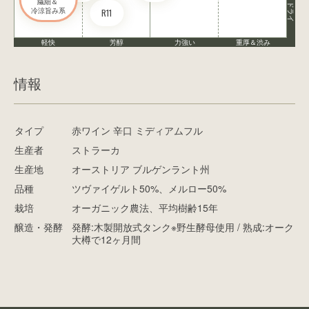
繊細＆ 

ドライ
冷涼旨み系
R11
軽快
芳醇
力強い
重厚＆渋み
情報
タイプ
赤ワイン 辛口 ミディアムフル
生産者
ストラーカ
生産地
オーストリア ブルゲンラント州
品種
ツヴァイゲルト50%、メルロー50%
栽培
オーガニック農法、平均樹齢15年
醸造・発酵
発酵:木製開放式タンク※野生酵母使用 / 熟成:オーク
大樽で12ヶ月間