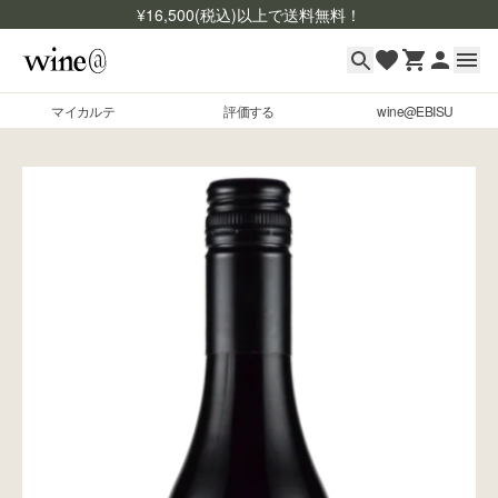
¥
16,500
(税込)以上で送料無料！
マイカルテ
評価する
wine@EBISU
マイカルテ
Skip to content
評価する
wine@EBISU
商品検索
ログイン
ご利用ガイド
よくあるご質問
お問い合わせ