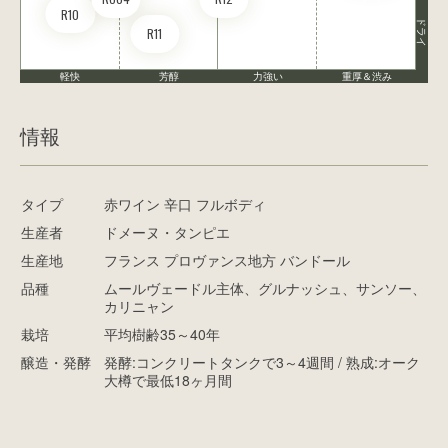
R10
ドライ
R11
軽快
芳醇
力強い
重厚＆渋み
情報
タイプ
赤ワイン 辛口 フルボディ
生産者
ドメーヌ・タンピエ
生産地
フランス プロヴァンス地方 バンドール
品種
ムールヴェードル主体、グルナッシュ、サンソー、
カリニャン
栽培
平均樹齢35～40年
醸造・発酵
発酵:コンクリートタンクで3～4週間 / 熟成:オーク
大樽で最低18ヶ月間