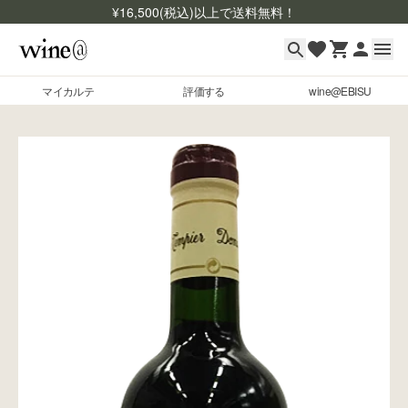
¥
16,500
(税込)以上で送料無料！
マイカルテ
評価する
wine@EBISU
マイカルテ
Skip to content
評価する
wine@EBISU
商品検索
ログイン
ご利用ガイド
よくあるご質問
お問い合わせ