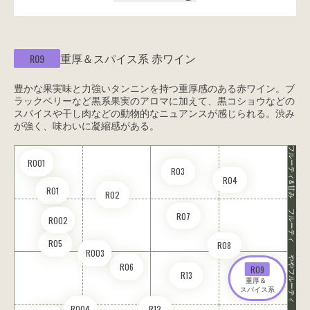
重厚＆スパイス系
赤ワイン
R09
豊かな果実味と力強いタンニンを持つ重厚感のある赤ワイン。ブ
ラックベリーなど黒系果実のアロマに加えて、黒コショウなどの
スパイスや干し肉などの動物的なニュアンスが感じられる。渋み
が強く、味わいに凝縮感がある。
フルーティ&甘み
RO01
R03
R04
R01
R02
フルーティ
R07
RO02
R05
R08
RO03
ややフルーティ
R06
R09
R13
重厚＆ 

スパイス系
RO04
R12