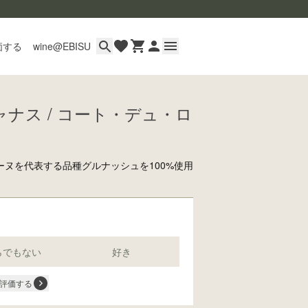
価する
wine@EBISU
ナス / コート・デュ・ロ
イン
用ガイド
あるご質問
ヌを代表する品種グルナッシュを100%使用
い合わせ
らでもない
好き
wine@とは
評価する