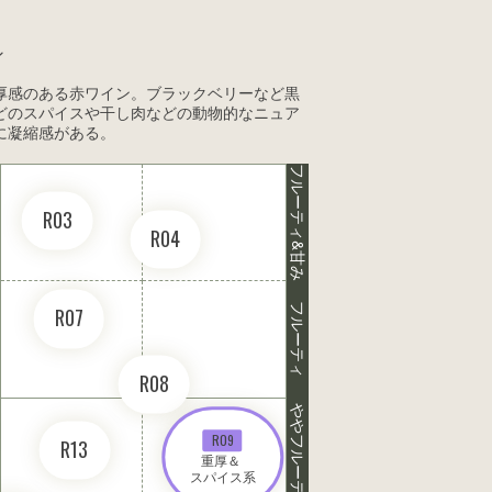
ン
厚感のある赤ワイン。ブラックベリーなど黒
どのスパイスや干し肉などの動物的なニュア
に凝縮感がある。
フルーティ&甘み
R03
R04
フルーティ
R07
R08
ややフルーティ
R09
R13
重厚＆ 

スパイス系