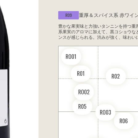
重厚＆スパイス系
赤ワイ
R09
豊かな果実味と力強いタンニンを持つ重
系果実のアロマに加えて、黒コショウな
ンスが感じられる。渋みが強く、味わい
RO01
R01
R02
RO02
R05
RO03
R06