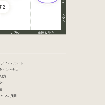
R12
ドライ
力強い
重厚＆渋み
ミディアムライト
ラ・ジャナス
ヌ地方
0%
法
で12ヶ月間