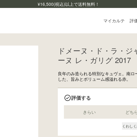
¥
16,500
(税込)以上で送料無料！
マイカルテ
評
ドメーヌ・ド・ラ・ジャ
ログ
ーヌ レ・ガリグ 2017
ご利
よく
良年のみ造られる特別なキュヴェ。南ロー
した、旨みとボリューム感溢れる赤。
お問
評価する
きらい
どち
くわしく