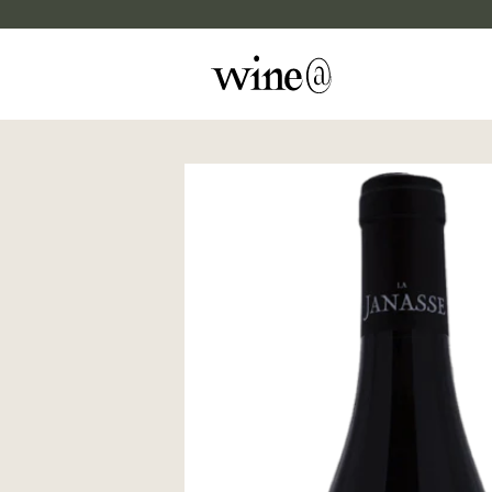
Skip to content
マイカルテ
評価する
wine@EBISU
商品検索