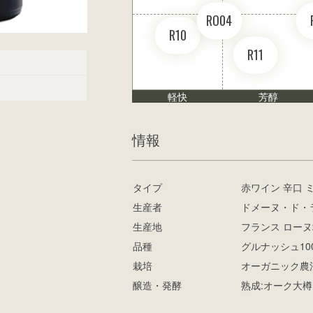
RO04
R10
R11
軽快
芳醇
情報
タイプ
赤ワイン 辛口 
生産者
ドメーヌ・ド・
生産地
フランス ロー
品種
グルナッシュ10
栽培
オーガニック農
醸造・発酵
熟成:オーク大樽