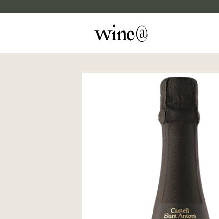
Skip to content
マイカルテ
評価する
wine@EBISU
商品検索