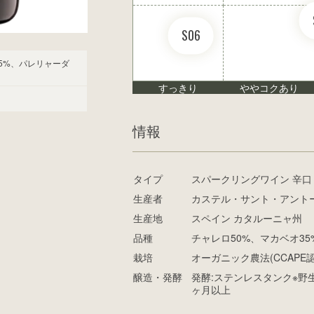
S06
5%、パレリャーダ
すっきり
ややコクあり
情報
タイプ
スパークリングワイン 辛口
生産者
カステル・サント・アント
生産地
スペイン カタルーニャ州
品種
チャレロ50%、マカベオ35
栽培
オーガニック農法(CCAPE認
醸造・発酵
発酵:ステンレスタンク※野生
ヶ月以上