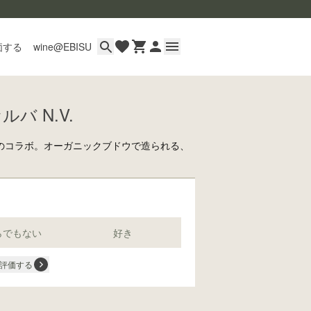
価する
wine@EBISU
バ N.V.
イン
用ガイド
のコラボ。オーガニックブドウで造られる、
あるご質問
。
い合わせ
らでもない
好き
評価する
wine@とは