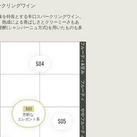
ークリングワイン
味を特長とする辛口スパークリングワイン。
、熟成による香ばしさとクリーミーさもあ
酵(シャンパーニュ方式)を用いたものも多
フルーティ&甘み
S04
フルーティ
S03
ややフルーティ
芳醇な 

エレガント系
S05