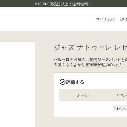
¥
16,500
(税込)以上で送料無料！
マイカルテ
評
ジャズ ナトゥーレ レセル
ログ
ご利
バルセロナ出身の世界的ジャズバンドと
よく
力強くふくよかな果実味が魅力のカヴァ
お問
評価する
きらい
どち
くわしく