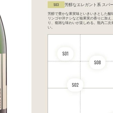
芳醇なエレガント系
スパ
S03
芳醇で豊かな果実味といきいきとした酸
リンゴや洋ナシなど核果実の香りに加え
り、複雑な味わいが楽しめる。瓶内二次発
い。
S01
S08
S02