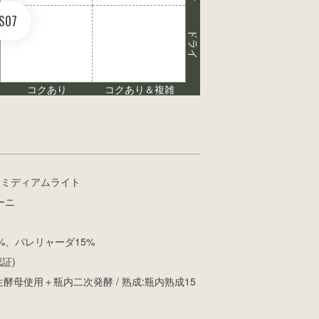
S07
ドライ
コクあり
コクあり＆複雑
 ミディアムライト
ーニ
%、パレリャーダ15%
証)
酵母使用＋瓶内二次発酵 / 熟成:瓶内熟成15