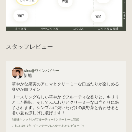
シャープ系
W08
ドライ
W07
W10
すっきり
ややコクあり
コクあり
コクあり＆複雑
スタッフレビュー
wine@ワインバイヤー
新地
華やかな果実のアロマとクリーミーな口当たりが楽しめる
爽やか白ワイン
リースリングらしい華やかでフルーティな香りと、キリリ
とした酸味、そしてふんわりとクリーミーな口当たりに魅
了されます。シンプルに焼いただけの夏野菜と合わせると
暑い夏も涼しげに凌げます！
#酸味キレッキレ
#フルーティー
#クリーミーな質感
これは
2013
年 ヴィンテージにつけられたレビューです