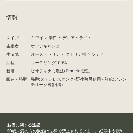
情報
タイプ
白ワイン 辛口 ミディアムライト
生産者
ホッフキルシュ
生産地
オーストラリア ビクトリア州 ヘンティ
品種
リースリング100%
栽培
ビオディナミ農法(Demeter認証)
醸造・発酵
発酵:ステンレスタンク※野生酵母使用 / 熟成:フレン
チオーク樽(旧樽)
お酒に関する注記
20歳未満の方の飲酒は法律で禁止されています。妊娠中や授乳