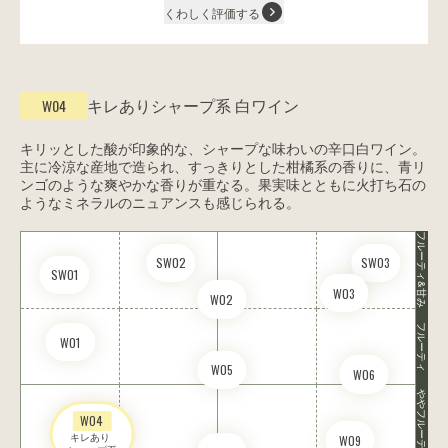
くわしく評価する
キレありシャープ系
白ワイン
W04
キリッとした酸が印象的な、シャープな味わいの辛口白ワイン。
主に冷涼な産地で造られ、すっきりとした柑橘系の香りに、青リ
ンゴのような爽やかな香りが重なる。果実味とともに火打ち石の
ようなミネラルのニュアンスも感じられる。
フルーティ&甘み
SW02
SW03
SW01
W03
W02
フルーティ
W01
W05
W06
ややフルーティ
W04
キレあり 

W09