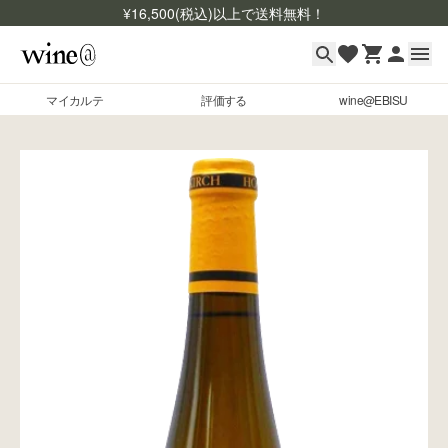
¥
16,500
(税込)以上で送料無料！
マイカルテ
評価する
wine@EBISU
マイカルテ
Skip to content
評価する
wine@EBISU
商品検索
ログイン
ご利用ガイド
よくあるご質問
お問い合わせ