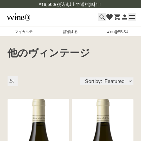
¥
16,500
(税込)以上で送料無料！
マイカルテ
評価する
wine@EBISU
マイカルテ
Skip to content
他のヴィンテージ
評価する
wine@EBISU
Sort by:
Featured
商品検索
ログイン
ご利用ガイド
よくあるご質問
出品状況
お問い合わせ
銘柄コード