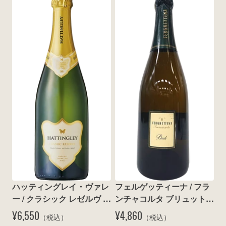
ハッティングレイ・ヴァレ
フェルゲッティーナ / フラ
ー / クラシック レゼルヴ ブ
ンチャコルタ ブリュット 
リュット N.V.
N.V.
¥6,550
¥4,860
（税込）
（税込）