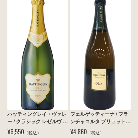
ハッティングレイ・ヴァレ
フェルゲッティーナ / フラ
ー / クラシック レゼルヴ ブ
ンチャコルタ ブリュット 
リュット N.V.
N.V.
¥6,550
¥4,860
（税込）
（税込）