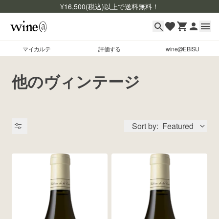
¥
16,500
(税込)以上で送料無料！
マイカルテ
評価する
wine@EBISU
マイカルテ
Skip to content
他のヴィンテージ
評価する
wine@EBISU
Sort by:
Featured
商品検索
ログイン
ご利用ガイド
よくあるご質問
出品状況
お問い合わせ
銘柄コード