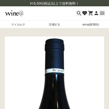
¥
16,500
(税込)以上で送料無料！
マイカルテ
評価する
wine@EBISU
マイカルテ
Skip to content
評価する
wine@EBISU
商品検索
ログイン
ご利用ガイド
よくあるご質問
お問い合わせ