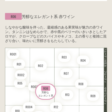
芳醇なエレガント系
赤ワイン
R06
しなやかな酸味を伴った、凝縮感のある果実味が魅力の赤ワイ
ン。タンニンはなめらかで、赤や黒のベリーのいきいきとしたア
ロマが、クローブなどのスパイスやキノコ、土の香りと複雑に混
ざり合い、味わいに芳醇さをもたらしている。
フルーティ&甘み
RO01
R03
R04
R01
R02
フルーティ
R07
RO02
R05
R08
RO03
R06
ややフルーティ
芳醇な 

R13
R09
エレガント系
RO04
R12
R10