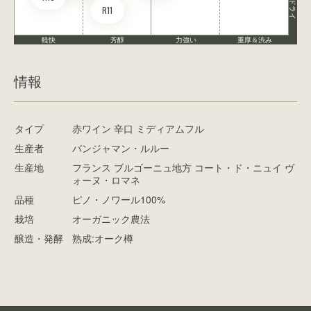
ドライ
R11
軽快
芳醇
力強い
重厚＆渋み
情報
タイプ
赤ワイン 辛口 ミディアムフル
生産者
バンジャマン・ルルー
生産地
フランス ブルゴーニュ地方 コート・ド・ニュイ ヴ
ォーヌ・ロマネ
品種
ピノ・ノワール100%
栽培
オーガニック農法
醸造・発酵
熟成:オーク樽