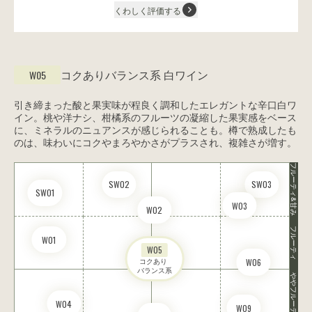
くわしく評価する
コクありバランス系
白ワイン
W05
引き締まった酸と果実味が程良く調和したエレガントな辛口白ワ
イン。桃や洋ナシ、柑橘系のフルーツの凝縮した果実感をベース
に、ミネラルのニュアンスが感じられることも。樽で熟成したも
のは、味わいにコクやまろやかさがプラスされ、複雑さが増す。
フルーティ&甘み
SW02
SW03
SW01
W03
W02
フルーティ
W01
W05
コクあり 

W06
バランス系
ややフルーティ
W04
W09