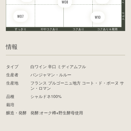
W08
ドライ
W07
W10
すっきり
ややコクあり
コクあり
コクあり＆複雑
情報
タイプ
白ワイン 辛口 ミディアムフル
生産者
バンジャマン・ルルー
生産地
フランス ブルゴーニュ地方 コート・ド・ボーヌ サ
ン・ロマン
品種
シャルドネ100%
栽培
醸造・発酵
発酵:オーク樽※野生酵母使用