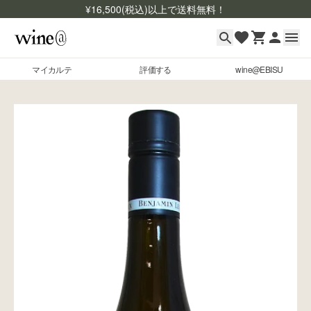
¥
16,500
(税込)以上で送料無料！
マイカルテ
評価する
wine@EBISU
マイカルテ
Skip to content
評価する
wine@EBISU
商品検索
ログイン
ご利用ガイド
よくあるご質問
お問い合わせ