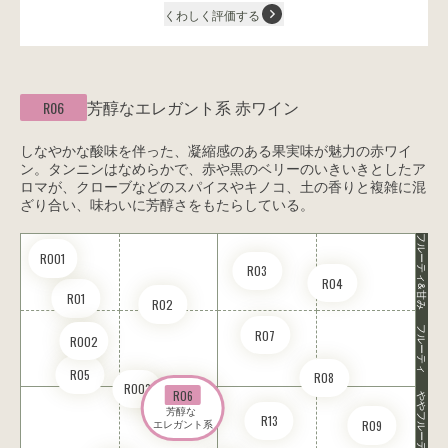
くわしく評価する
芳醇なエレガント系
赤ワイン
R06
しなやかな酸味を伴った、凝縮感のある果実味が魅力の赤ワイ
ン。タンニンはなめらかで、赤や黒のベリーのいきいきとしたア
ロマが、クローブなどのスパイスやキノコ、土の香りと複雑に混
ざり合い、味わいに芳醇さをもたらしている。
フルーティ&甘み
RO01
R03
R04
R01
R02
フルーティ
R07
RO02
R05
R08
RO03
R06
ややフルーティ
芳醇な 

R13
R09
エレガント系