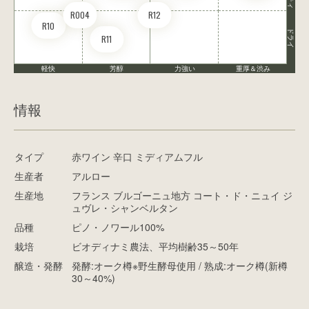
RO04
R12
R10
ドライ
R11
軽快
芳醇
力強い
重厚＆渋み
情報
タイプ
赤ワイン 辛口 ミディアムフル
生産者
アルロー
生産地
フランス ブルゴーニュ地方 コート・ド・ニュイ ジ
ュヴレ・シャンベルタン
品種
ピノ・ノワール100%
栽培
ビオディナミ農法、平均樹齢35～50年
醸造・発酵
発酵:オーク樽※野生酵母使用 / 熟成:オーク樽(新樽
30～40%)