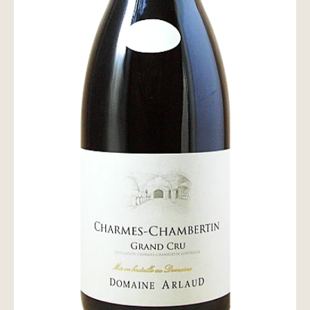
wine@とは