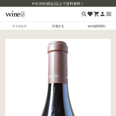
¥
16,500
(税込)以上で送料無料！
マイカルテ
評価する
wine@EBISU
マイカルテ
Skip to content
評価する
wine@EBISU
商品検索
ログイン
ご利用ガイド
よくあるご質問
お問い合わせ