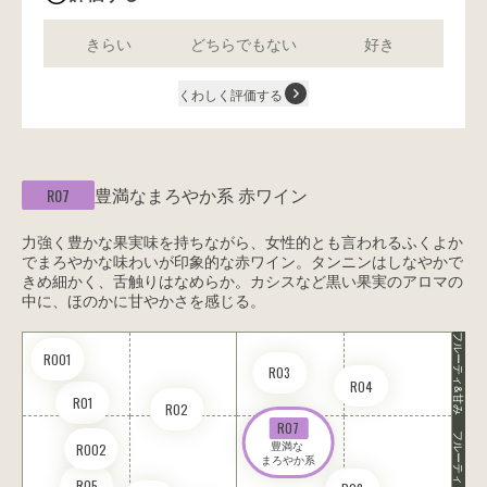
きらい
どちらでもない
好き
くわしく評価する
豊満なまろやか系
赤ワイン
R07
力強く豊かな果実味を持ちながら、女性的とも言われるふくよか
でまろやかな味わいが印象的な赤ワイン。タンニンはしなやかで
きめ細かく、舌触りはなめらか。カシスなど黒い果実のアロマの
中に、ほのかに甘やかさを感じる。
フルーティ&甘み
RO01
R03
R04
R01
R02
R07
フルーティ
豊満な 

RO02
まろやか系
R05