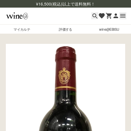
¥
16,500
(税込)以上で送料無料！
マイカルテ
評価する
wine@EBISU
マイカルテ
Skip to content
評価する
wine@EBISU
商品検索
ログイン
ご利用ガイド
よくあるご質問
お問い合わせ