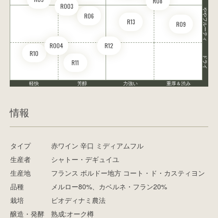
R08
RO03
ややフルーティ
R06
R13
R09
RO04
R12
R10
ドライ
R11
軽快
芳醇
力強い
重厚＆渋み
情報
タイプ
赤ワイン 辛口 ミディアムフル
生産者
シャトー・デギュイユ
生産地
フランス ボルドー地方 コート・ド・カスティヨン
品種
メルロー80%、カベルネ・フラン20%
栽培
ビオディナミ農法
醸造・発酵
熟成:オーク樽