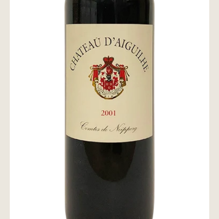
wine@とは