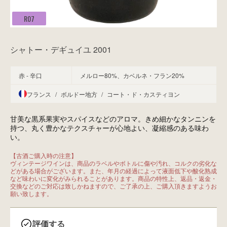
R07
シャトー・デギュイユ 2001
赤 - 辛口
メルロー80%、カベルネ・フラン20%
フランス
/
ボルドー地方
/
コート・ド・カスティヨン
甘美な黒系果実やスパイスなどのアロマ。きめ細かなタンニンを
持つ、丸く豊かなテクスチャーが心地よい、凝縮感のある味わ
い。
【古酒ご購入時の注意】

ヴィンテージワインは、商品のラベルやボトルに傷や汚れ、コルクの劣化な
どがある場合がございます。また、年月の経過によって液面低下や酸化熟成
など味わいに変化がみられることがあります。商品の特性上、返品・返金・
交換などのご対応は致しかねますので、ご了承の上、ご購入頂きますようお
願い致します。
評価する