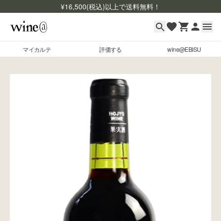
¥
16,500
(税込)以上で送料無料！
マイカルテ
評価する
wine@EBISU
マイカルテ
Skip to content
評価する
wine@EBISU
商品検索
ログイン
ご利用ガイド
よくあるご質問
お問い合わせ