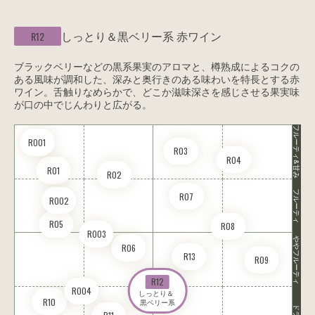
しっとり＆黒ベリー系
赤ワイン
R12
ブラックベリーなどの黒系果実のアロマと、樽熟成によるコクの
ある風味が調和した、深みと奥行きのある味わいを特長とする赤
ワイン。舌触りなめらかで、どこか滋味深さを感じさせる果実味
が口の中でじんわりと広がる。
フルーティ&甘み
RO01
R03
R04
R01
R02
フルーティ
R07
RO02
R05
R08
RO03
ややフルーティ
R06
R13
R09
R12
RO04
しっとり＆ 

R10
黒ベリー系
ドライ