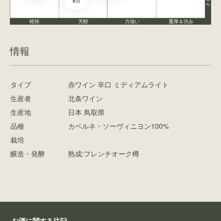
R11
軽快
芳醇
力強い
重厚＆渋み
情報
タイプ
赤ワイン 辛口 ミディアムライト
生産者
北条ワイン
生産地
日本 鳥取県
品種
カベルネ・ソーヴィニヨン100%
栽培
醸造・発酵
熟成:フレンチオーク樽
お酒に関する注記