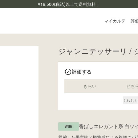
¥
16,500
(税込)以上で送料無料！
マイカルテ
評
ジャンニテッサーリ / シ
ログ
ご利
よく
評価する
お問
きらい
どち
くわしく
香ばしエレガント系
白ワ
W06
凝縮した果実味と樽熟成による複雑さが