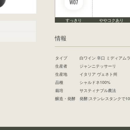
W07
すっきり
ややコクあり
情報
タイプ
白ワイン 辛口 ミディアム
生産者
ジャンニテッサーリ
生産地
イタリア ヴェネト州
品種
シャルドネ100%
栽培
サスティナブル農法
醸造・発酵
発酵:ステンレスタンクで10～