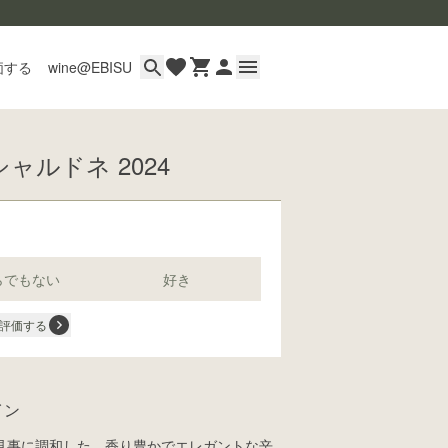
価する
wine@EBISU
ャルドネ 2024
イン
用ガイド
あるご質問
い合わせ
らでもない
好き
評価する
wine@とは
イン
見事に調和した、香り豊かでエレガントな辛