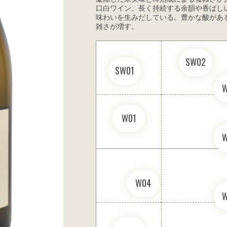
口白ワイン。長く持続する余韻や香ばし
味わいを生みだしている。豊かな酸があ
雑さが増す。
SW02
SW01
W01
W04