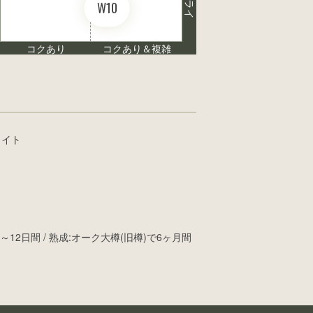
ドライ
W10
コクあり
コクあり＆複雑
ライト
12日間 / 熟成:オーク大樽(旧樽)で6ヶ月間