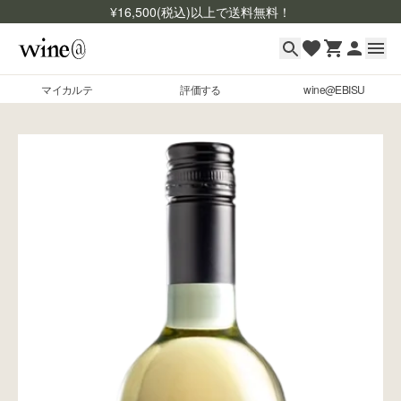
¥
16,500
(税込)以上で送料無料！
マイカルテ
評価する
wine@EBISU
マイカルテ
Skip to content
評価する
wine@EBISU
商品検索
ログイン
ご利用ガイド
よくあるご質問
お問い合わせ