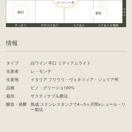
スパイシー系
ドライ
W07
W10
すっきり
ややコクあり
コクあり
コクあり＆複雑
情報
タイプ
白ワイン 辛口 ミディアムライト
生産者
レ・モンデ
生産地
イタリア フリウリ・ヴェネツィア・ジュリア州
品種
ピノ・グリージョ100%
栽培
サスティナブル農法
醸造・発酵
熟成:ステンレスタンクで4～5ヶ月間※シュール・リ
ー製法