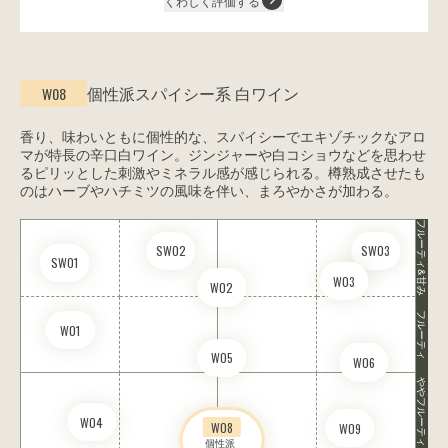
くわしく評価する
個性派スパイシー系
白ワイン
W08
香り、味わいともに個性的な、スパイシーでエキゾチックなアロ
マが特長の辛口白ワイン。ジンジャーや白コショウなどを思わせ
るピリッとした刺激やミネラル感が感じられる。樽熟成させたも
のはハーブやハチミツの風味を伴い、まろやかさが加わる。
フルーティ&甘み
SW02
SW03
SW01
W03
W02
フルーティ
W01
W05
W06
ややフルーティ
W04
W08
W09
個性派 
