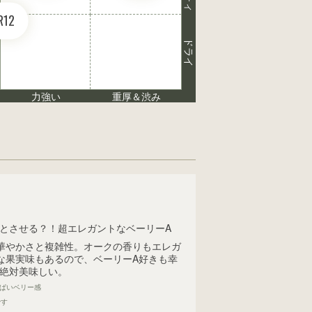
R12
ドライ
力強い
重厚＆渋み
とさせる？！超エレガントなベーリーA
華やかさと複雑性。オークの香りもエレガ
な果実味もあるので、ベーリーA好きも幸
絶対美味しい。
っぱいベリー感
です