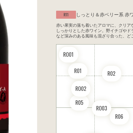
しっとり＆赤ベリー系
赤
R11
赤い果実の落ち着いたアロマに、クリア
しっかりとした赤ワイン。野イチゴやド
など深みのある風味も混ざり合った、ど
RO01
R01
R02
RO02
R05
RO03
R06