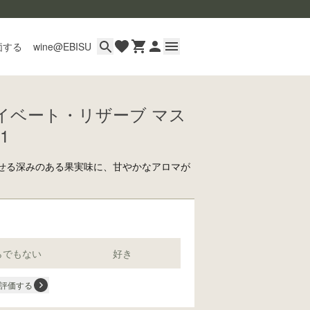
価する
wine@EBISU
ライベート・リザーブ マス
イン
1
用ガイド
あるご質問
わせる深みのある果実味に、甘やかなアロマが
。
い合わせ
らでもない
好き
wine@とは
評価する