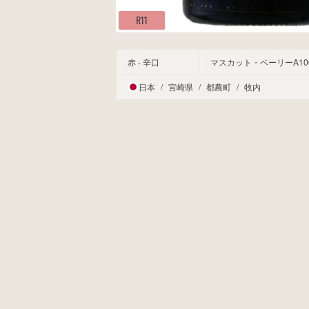
R11
赤 - 辛口
マスカット・ベーリーA10
日本
/
宮崎県
/
都農町
/
牧内