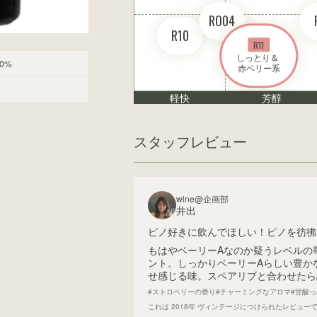
RO04
R10
R11
しっとり＆ 

0%
赤ベリー系
軽快
芳醇
スタッフレビュー
wine@企画部
井出
ピノ好きに飲んでほしい！ピノを彷彿
もはやベーリーAなのか疑うレベルの
ント。しっかりベーリーAらしい豊か
せ感じる味。スペアリブと合わせたら
#ストロベリーの香り
#チャーミングなアロマ
#甘酸
これは
2018
年 ヴィンテージにつけられたレビュー