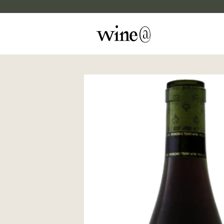
Skip to content
マイカルテ
評価する
wine@EBISU
商品検索