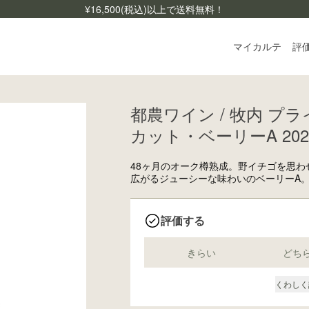
¥
16,500
(税込)以上で送料無料！
マイカルテ
評
都農ワイン / 牧内 プ
ログ
カット・ベーリーA 202
ご利
よく
48ヶ月のオーク樽熟成。野イチゴを思
広がるジューシーな味わいのベーリーA
お問
評価する
きらい
どち
くわしく