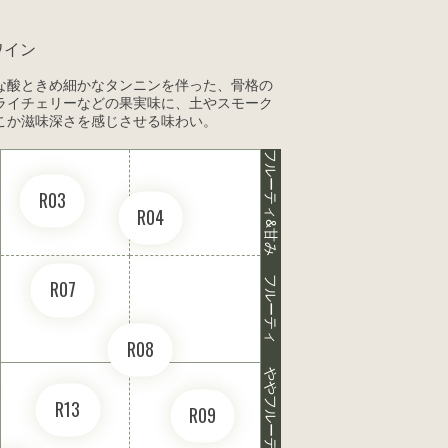
ワイン
な酸ときめ細かなタンニンを伴った、骨格の
ライチェリーなどの果実味に、土やスモーク
こか滋味深さを感じさせる味わい。
フルーティ&甘み
R03
R04
フルーティ
R07
R08
ややフルーティ
R13
R09