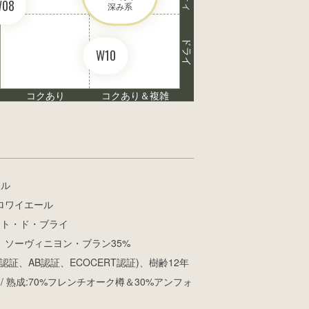
W08
深み系
ドライ
W10
コクあり
コクあり＆複雑
フル
ロワイエール
ート・ド・ブライ
、ソーヴィニヨン・ブラン35%
af認証、AB認証、ECOCERT認証)、樹齢12年
/ 熟成:70%フレンチオーク樽＆30%アンフォ