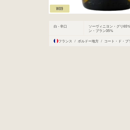
W09
白 - 辛口
ソーヴィニヨン・グリ65
ン・ブラン35%
フランス
/
ボルドー地方
/
コート・ド・ブ