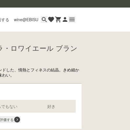
価する
wine@EBISU
ラ・ロワイエール ブラン
イン
用ガイド
あるご質問
ンドした、情熱とフィネスの結晶。きめ細か
味わい。
い合わせ
らでもない
好き
wine@とは
評価する