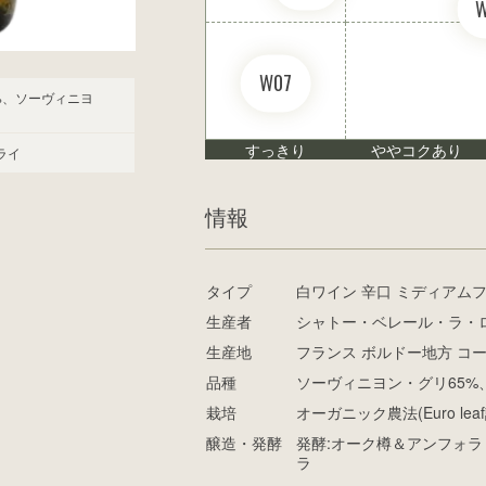
W07
%、ソーヴィニヨ
すっきり
ややコクあり
ライ
情報
タイプ
白ワイン 辛口 ミディアム
生産者
シャトー・ベレール・ラ・
生産地
フランス ボルドー地方 コ
品種
ソーヴィニヨン・グリ65%
栽培
オーガニック農法(Euro le
醸造・発酵
発酵:オーク樽＆アンフォラ 
ラ