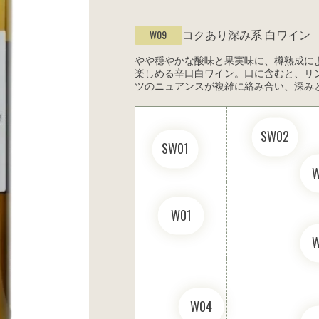
コクあり深み系
白ワイン
W09
やや穏やかな酸味と果実味に、樽熟成に
楽しめる辛口白ワイン。口に含むと、リ
ツのニュアンスが複雑に絡み合い、深み
SW02
SW01
W01
W04