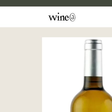
Skip to content
マイカルテ
評価する
wine@EBISU
商品検索