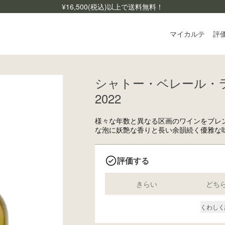
¥
16,500
(税込)以上で送料無料！
マイカルテ
評
シャトー・ベレール・
ログ
2022
ご利
よく
様々な年数と異なる区画のワインをブレ
な泡に妖艶な香りと長い余韻続く優雅な
お問
評価する
きらい
どち
くわしく