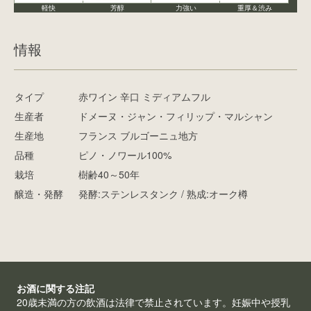
軽快
芳醇
力強い
重厚＆渋み
情報
タイプ
赤ワイン 辛口 ミディアムフル
生産者
ドメーヌ・ジャン・フィリップ・マルシャン
生産地
フランス ブルゴーニュ地方
品種
ピノ・ノワール100%
栽培
樹齢40～50年
醸造・発酵
発酵:ステンレスタンク / 熟成:オーク樽
お酒に関する注記
20歳未満の方の飲酒は法律で禁止されています。妊娠中や授乳