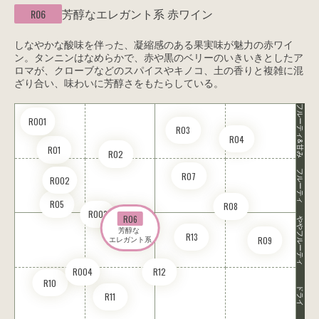
芳醇なエレガント系
赤ワイン
R06
しなやかな酸味を伴った、凝縮感のある果実味が魅力の赤ワイ
ン。タンニンはなめらかで、赤や黒のベリーのいきいきとしたア
ロマが、クローブなどのスパイスやキノコ、土の香りと複雑に混
ざり合い、味わいに芳醇さをもたらしている。
フルーティ&甘み
RO01
R03
R04
R01
R02
フルーティ
R07
RO02
R05
R08
RO03
R06
ややフルーティ
芳醇な 

R13
R09
エレガント系
RO04
R12
R10
ドライ
R11