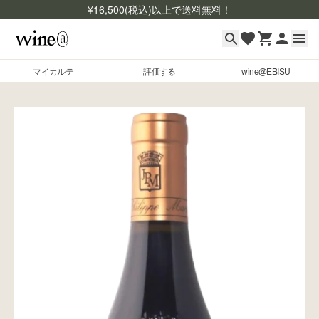
¥
16,500
(税込)以上で送料無料！
マイカルテ
評価する
wine@EBISU
マイカルテ
Skip to content
評価する
wine@EBISU
商品検索
ログイン
ご利用ガイド
よくあるご質問
お問い合わせ