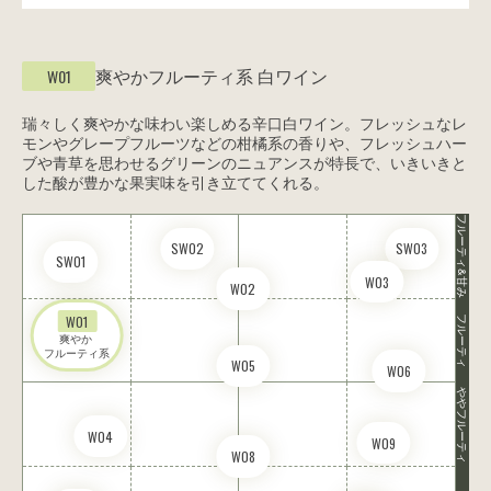
爽やかフルーティ系
白ワイン
W01
瑞々しく爽やかな味わい楽しめる辛口白ワイン。フレッシュなレ
モンやグレープフルーツなどの柑橘系の香りや、フレッシュハー
ブや青草を思わせるグリーンのニュアンスが特長で、いきいきと
した酸が豊かな果実味を引き立ててくれる。
フルーティ&甘み
SW02
SW03
SW01
W03
W02
W01
フルーティ
爽やか 

フルーティ系
W05
W06
ややフルーティ
W04
W09
W08