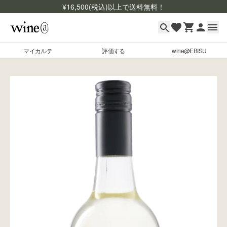
¥
16,500
(税込)以上で送料無料！
マイカルテ
評価する
wine@EBISU
マイカルテ
Skip to content
評価する
wine@EBISU
商品検索
ログイン
ご利用ガイド
よくあるご質問
お問い合わせ