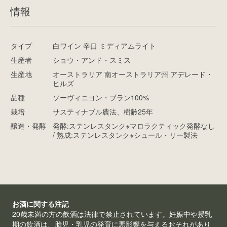
情報
タイプ
白ワイン 辛口 ミディアムライト
生産者
ショウ・アンド・スミス
生産地
オーストラリア 南オーストラリア州 アデレード・
ヒルズ
品種
ソーヴィニヨン・ブラン100%
栽培
サスティナブル農法、樹齢25年
醸造・発酵
発酵:ステンレスタンク※マロラクティック発酵なし
/ 熟成:ステンレスタンク※シュール・リー製法
お酒に関する注記
20歳未満の方の飲酒は法律で禁止されています。妊娠中や授乳
期の飲酒は、胎児・乳児の発育に悪影響を与えるおそれがあり