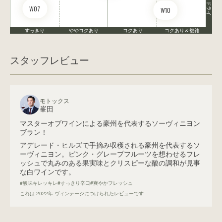
ドライ
W07
W10
すっきり
ややコクあり
コクあり
コクあり＆複雑
スタッフレビュー
モトックス
峯田
マスターオブワインによる豪州を代表するソーヴィニヨン
ブラン！
アデレード・ヒルズで手摘み収穫される豪州を代表するソ
ーヴィニヨン。ピンク・グレープフルーツを想わせるフレ
ッシュで丸みのある果実味とクリスピーな酸の調和が見事
な白ワインです。
#酸味キレッキレ
#すっきり辛口
#爽やかフレッシュ
これは
2022
年 ヴィンテージにつけられたレビューです