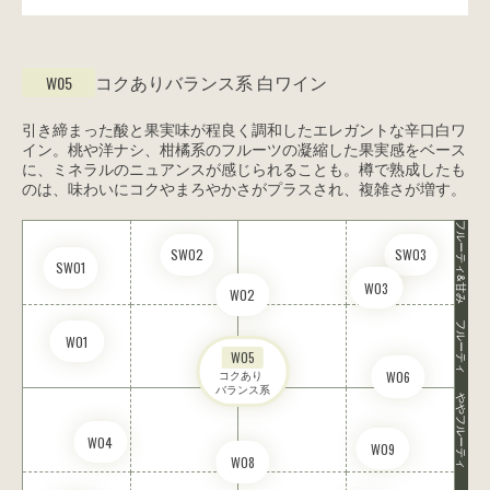
コクありバランス系
白ワイン
W05
引き締まった酸と果実味が程良く調和したエレガントな辛口白ワ
イン。桃や洋ナシ、柑橘系のフルーツの凝縮した果実感をベース
に、ミネラルのニュアンスが感じられることも。樽で熟成したも
のは、味わいにコクやまろやかさがプラスされ、複雑さが増す。
フルーティ&甘み
SW02
SW03
SW01
W03
W02
フルーティ
W01
W05
コクあり 

W06
バランス系
ややフルーティ
W04
W09
W08