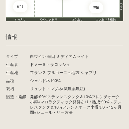
ドライ
W07
W10
すっきり
ややコクあり
コクあり
コクあり＆複雑
情報
タイプ
白ワイン 辛口 ミディアムライト
生産者
ドメーヌ・ラロッシュ
生産地
フランス ブルゴーニュ地方 シャブリ
品種
シャルドネ100%
栽培
リュット・レゾネ(減農薬農法)
醸造・発酵
発酵:90%ステンレスタンク＆10%フレンチオーク
小樽※マロラクティック発酵あり / 熟成:90%ステン
レスタンク＆10%フレンチオーク小樽で6～12ヶ月
間※シュール・リー製法