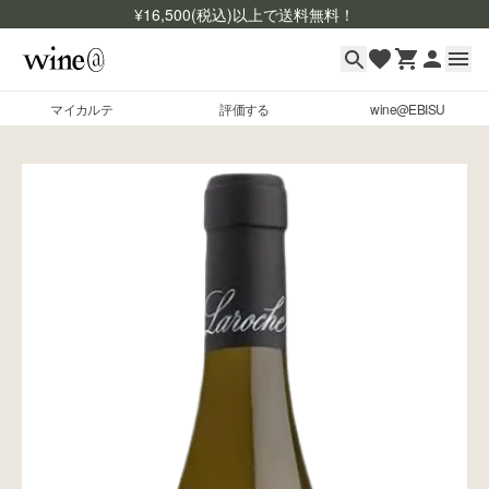
¥
16,500
(税込)以上で送料無料！
マイカルテ
評価する
wine@EBISU
マイカルテ
Skip to content
評価する
wine@EBISU
商品検索
ログイン
ご利用ガイド
よくあるご質問
お問い合わせ