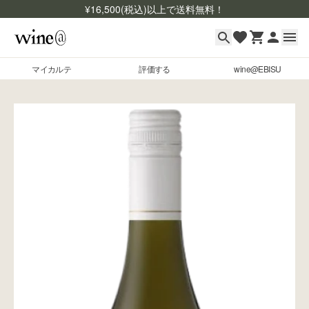
¥
16,500
(税込)以上で送料無料！
マイカルテ
評価する
wine@EBISU
マイカルテ
Skip to content
評価する
wine@EBISU
商品検索
ログイン
ご利用ガイド
よくあるご質問
お問い合わせ