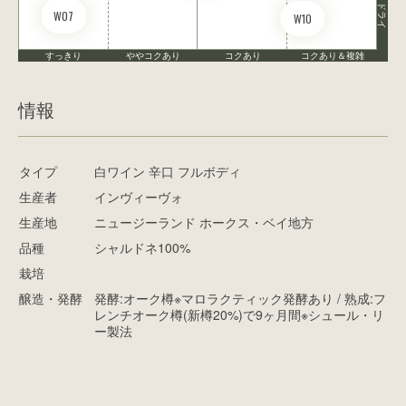
ドライ
W07
W10
すっきり
ややコクあり
コクあり
コクあり＆複雑
情報
タイプ
白ワイン 辛口 フルボディ
生産者
インヴィーヴォ
生産地
ニュージーランド ホークス・ベイ地方
品種
シャルドネ100%
栽培
醸造・発酵
発酵:オーク樽※マロラクティック発酵あり / 熟成:フ
レンチオーク樽(新樽20%)で9ヶ月間※シュール・リ
ー製法