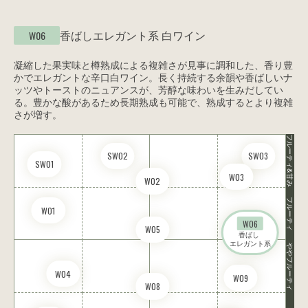
香ばしエレガント系
白ワイン
W06
凝縮した果実味と樽熟成による複雑さが見事に調和した、香り豊
かでエレガントな辛口白ワイン。長く持続する余韻や香ばしいナ
ッツやトーストのニュアンスが、芳醇な味わいを生みだしてい
る。豊かな酸があるため長期熟成も可能で、熟成するとより複雑
さが増す。
フルーティ&甘み
SW02
SW03
SW01
W03
W02
フルーティ
W01
W06
W05
香ばし 

エレガント系
ややフルーティ
W04
W09
W08