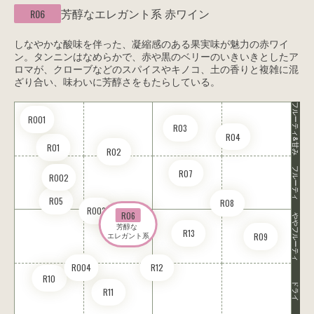
芳醇なエレガント系
赤ワイン
R06
しなやかな酸味を伴った、凝縮感のある果実味が魅力の赤ワイ
ン。タンニンはなめらかで、赤や黒のベリーのいきいきとしたア
ロマが、クローブなどのスパイスやキノコ、土の香りと複雑に混
ざり合い、味わいに芳醇さをもたらしている。
フルーティ&甘み
RO01
R03
R04
R01
R02
フルーティ
R07
RO02
R05
R08
RO03
R06
ややフルーティ
芳醇な 

R13
R09
エレガント系
RO04
R12
R10
ドライ
R11