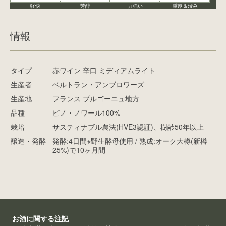
軽快
芳醇
力強い
重厚＆渋み
情報
タイプ
赤ワイン 辛口 ミディアムライト
生産者
ベルトラン・アンブロワーズ
生産地
フランス ブルゴーニュ地方
品種
ピノ・ノワール100%
栽培
サスティナブル農法(HVE3認証)、樹齢50年以上
醸造・発酵
発酵:4日間※野生酵母使用 / 熟成:オーク大樽(新樽
25%)で10ヶ月間
お酒に関する注記