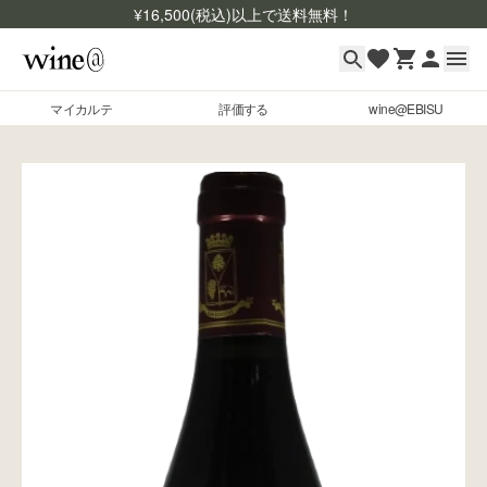
¥
16,500
(税込)以上で送料無料！
マイカルテ
評価する
wine@EBISU
マイカルテ
Skip to content
評価する
wine@EBISU
商品検索
ログイン
ご利用ガイド
よくあるご質問
お問い合わせ