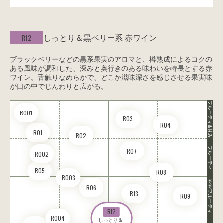
しっとり＆黒ベリー系
赤ワイン
R12
ブラックベリーなどの黒系果実のアロマと、樽熟成によるコクの
ある風味が調和した、深みと奥行きのある味わいを特長とする赤
ワイン。舌触りなめらかで、どこか滋味深さを感じさせる果実味
が口の中でじんわりと広がる。
フルーティ&甘み
RO01
R03
R04
R01
R02
フルーティ
R07
RO02
R05
R08
RO03
ややフルーティ
R06
R13
R09
R12
RO04
しっとり＆ 
