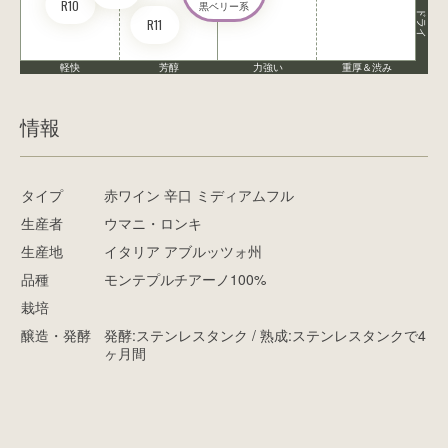
R10
黒ベリー系
ドライ
R11
軽快
芳醇
力強い
重厚＆渋み
情報
タイプ
赤ワイン 辛口 ミディアムフル
生産者
ウマニ・ロンキ
生産地
イタリア アブルッツォ州
品種
モンテプルチアーノ100%
栽培
醸造・発酵
発酵:ステンレスタンク / 熟成:ステンレスタンクで4
ヶ月間