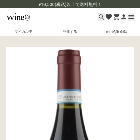
¥
16,500
(税込)以上で送料無料！
マイカルテ
評価する
wine@EBISU
マイカルテ
Skip to content
評価する
wine@EBISU
商品検索
ログイン
ご利用ガイド
よくあるご質問
お問い合わせ