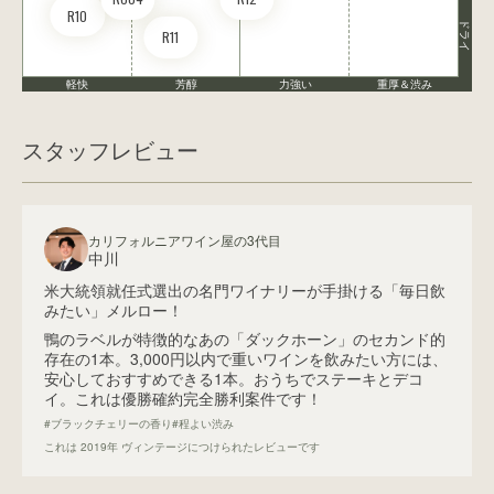
R10
ドライ
R11
軽快
芳醇
力強い
重厚＆渋み
スタッフレビュー
カリフォルニアワイン屋の3代目
中川
米大統領就任式選出の名門ワイナリーが手掛ける「毎日飲
みたい」メルロー！
鴨のラベルが特徴的なあの「ダックホーン」のセカンド的
存在の1本。3,000円以内で重いワインを飲みたい方には、
安心しておすすめできる1本。おうちでステーキとデコ
イ。これは優勝確約完全勝利案件です！
#ブラックチェリーの香り
#程よい渋み
これは
2019
年 ヴィンテージにつけられたレビューです