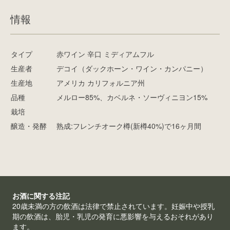
情報
タイプ
赤ワイン 辛口 ミディアムフル
生産者
デコイ（ダックホーン・ワイン・カンパニー）
生産地
アメリカ カリフォルニア州
品種
メルロー85%、カベルネ・ソーヴィニヨン15%
栽培
醸造・発酵
熟成:フレンチオーク樽(新樽40%)で16ヶ月間
お酒に関する注記
20歳未満の方の飲酒は法律で禁止されています。妊娠中や授乳
期の飲酒は、胎児・乳児の発育に悪影響を与えるおそれがあり
ます。