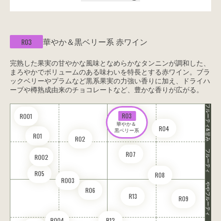
華やか＆黒ベリー系
赤ワイン
R03
完熟した果実の甘やかな風味となめらかなタンニンが調和した、
まろやかでボリュームのある味わいを特長とする赤ワイン。ブラ
ックベリーやプラムなど黒系果実の力強い香りに加え、ドライハ
ーブや樽熟成由来のチョコレートなど、豊かな香りが広がる。
フルーティ&甘み
R03
RO01
華やか＆ 

R04
黒ベリー系
R01
R02
フルーティ
R07
RO02
R05
R08
RO03
ややフルーティ
R06
R13
R09
RO04
R12