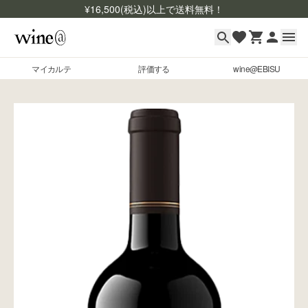
¥
16,500
(税込)以上で送料無料！
マイカルテ
評価する
wine@EBISU
マイカルテ
Skip to content
評価する
wine@EBISU
商品検索
ログイン
ご利用ガイド
よくあるご質問
お問い合わせ