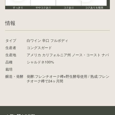
すっきり
ややコクあり
コクあり
コクあり＆複雑
情報
タイプ
白ワイン 辛口 フルボディ
生産者
コングスガード
生産地
アメリカ カリフォルニア州 ノース・コースト ナパ
品種
シャルドネ100%
栽培
醸造・発酵
発酵:フレンチオーク樽※野生酵母使用 / 熟成:フレン
チオーク樽で24ヶ月間