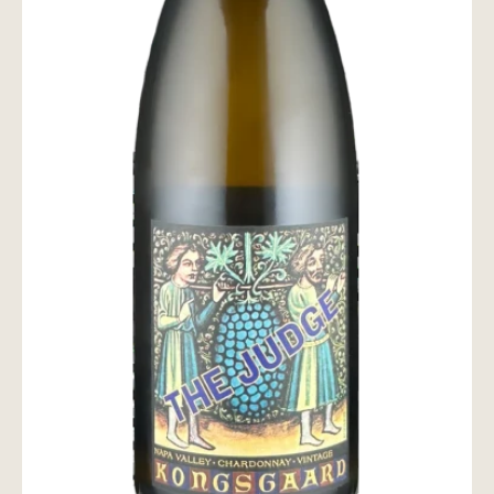
wine@とは