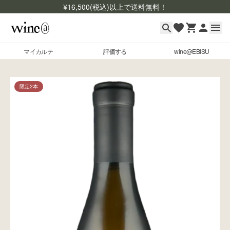
¥
16,500
(税込)以上で送料無料！
マイカルテ
評価する
wine@EBISU
マイカルテ
Skip to content
評価する
限定2本
wine@EBISU
商品検索
ログイン
ご利用ガイド
よくあるご質問
お問い合わせ