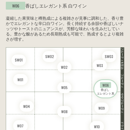
香ばしエレガント系
白ワイン
W06
凝縮した果実味と樽熟成による複雑さが見事に調和した、香り豊
かでエレガントな辛口白ワイン。長く持続する余韻や香ばしいナ
ッツやトーストのニュアンスが、芳醇な味わいを生みだしてい
る。豊かな酸があるため長期熟成も可能で、熟成するとより複雑
さが増す。
フルーティ&甘み
SW02
SW03
SW01
W03
W02
フルーティ
W01
W06
W05
香ばし 

エレガント系
ややフルーティ
W04
W09
W08
ドライ
W07
W10