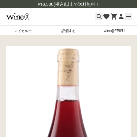
¥
16,500
(税込)以上で送料無料！
マイカルテ
評価する
wine@EBISU
マイカルテ
Skip to content
評価する
wine@EBISU
商品検索
ログイン
ご利用ガイド
よくあるご質問
お問い合わせ