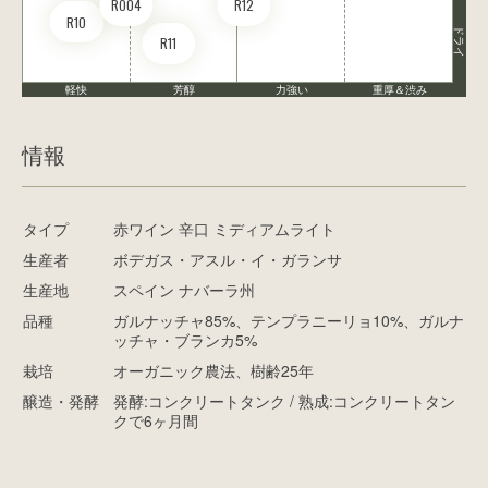
RO04
R12
R10
ドライ
R11
軽快
芳醇
力強い
重厚＆渋み
情報
タイプ
赤ワイン 辛口 ミディアムライト
生産者
ボデガス・アスル・イ・ガランサ
生産地
スペイン ナバーラ州
品種
ガルナッチャ85%、テンプラニーリョ10%、ガルナ
ッチャ・ブランカ5%
栽培
オーガニック農法、樹齢25年
醸造・発酵
発酵:コンクリートタンク / 熟成:コンクリートタン
クで6ヶ月間