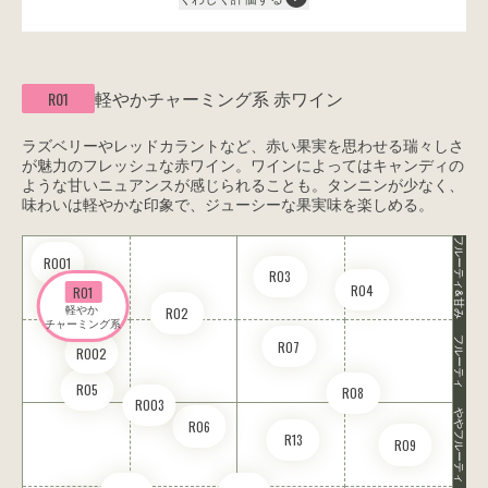
軽やかチャーミング系
赤ワイン
R01
ラズベリーやレッドカラントなど、赤い果実を思わせる瑞々しさ
が魅力のフレッシュな赤ワイン。ワインによってはキャンディの
ような甘いニュアンスが感じられることも。タンニンが少なく、
味わいは軽やかな印象で、ジューシーな果実味を楽しめる。
フルーティ&甘み
RO01
R03
R04
R01
軽やか 

R02
チャーミング系
フルーティ
R07
RO02
R05
R08
RO03
ややフルーティ
R06
R13
R09