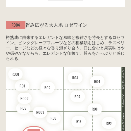
旨み広がる大人系
ロゼワイン
RO04
樽熟成に由来するエレガントな風味と複雑さを特長とするロゼワ
イン。ピンクグレープフルーツなどの柑橘類をはじめ、ラズベリ
ー、セージなどの様々な香り混ざり合う。口に含むと果実味はや
や穏やかながらも、エレガントな印象で、旨みをたっぷりと感じ
られる。
フルーティ&甘み
RO01
R03
R04
R01
R02
フルーティ
R07
RO02
R05
R08
RO03
ややフルーティ
R06
R13
R09