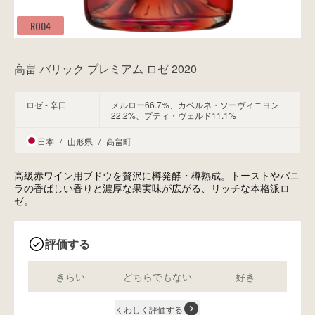
RO04
高畠 バリック プレミアム ロゼ 2020
ロゼ - 辛口
メルロー66.7%、カベルネ・ソーヴィニヨン
22.2%、プティ・ヴェルド11.1%
日本
/
山形県
/
高畠町
高級赤ワイン用ブドウを贅沢に樽発酵・樽熟成。トーストやバニ
ラの香ばしい香りと濃厚な果実味が広がる、リッチな本格派ロ
ゼ。
評価する
きらい
どちらでもない
好き
くわしく評価する