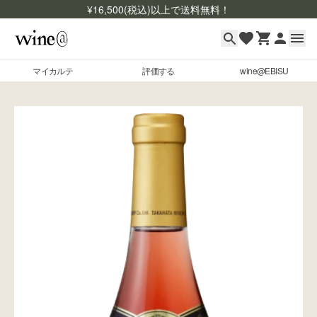
¥
16,500
(税込)以上で送料無料！
マイカルテ
評価する
wine@EBISU
マイカルテ
Skip to content
評価する
wine@EBISU
商品検索
ログイン
ご利用ガイド
よくあるご質問
お問い合わせ