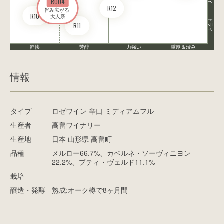
RO04
R12
旨み広がる 

R10
大人系
ドライ
R11
軽快
芳醇
力強い
重厚＆渋み
情報
タイプ
ロゼワイン 辛口 ミディアムフル
生産者
高畠ワイナリー
生産地
日本 山形県 高畠町
品種
メルロー66.7%、カベルネ・ソーヴィニヨン
22.2%、プティ・ヴェルド11.1%
栽培
醸造・発酵
熟成:オーク樽で8ヶ月間