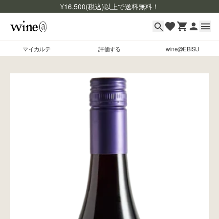
¥
16,500
(税込)以上で送料無料！
マイカルテ
評価する
wine@EBISU
マイカルテ
Skip to content
評価する
wine@EBISU
商品検索
ログイン
ご利用ガイド
よくあるご質問
お問い合わせ