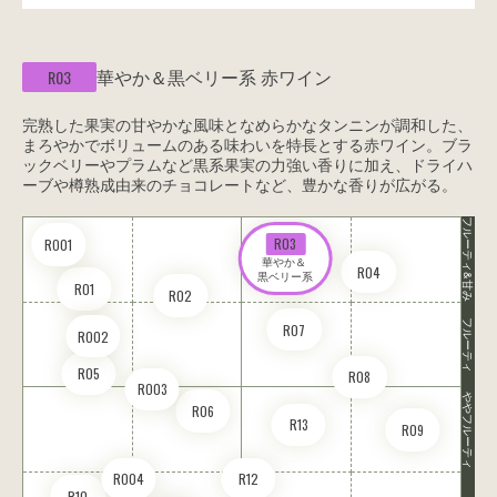
華やか＆黒ベリー系
赤ワイン
R03
完熟した果実の甘やかな風味となめらかなタンニンが調和した、
まろやかでボリュームのある味わいを特長とする赤ワイン。ブラ
ックベリーやプラムなど黒系果実の力強い香りに加え、ドライハ
ーブや樽熟成由来のチョコレートなど、豊かな香りが広がる。
フルーティ&甘み
R03
RO01
華やか＆ 

R04
黒ベリー系
R01
R02
フルーティ
R07
RO02
R05
R08
RO03
ややフルーティ
R06
R13
R09
RO04
R12
R10