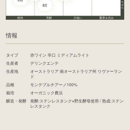
ドライ
R11
軽快
芳醇
力強い
重厚＆渋み
情報
タイプ
赤ワイン 辛口 ミディアムライト
生産者
デリンクエンテ
生産地
オーストラリア 南オーストラリア州 リヴァーラン
ド
品種
モンテプルチアーノ100%
栽培
オーガニック農法
醸造・発酵
発酵:ステンレスタンク※野生酵母使用 / 熟成:ステン
レスタンク