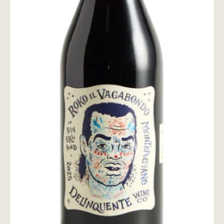
wine@とは