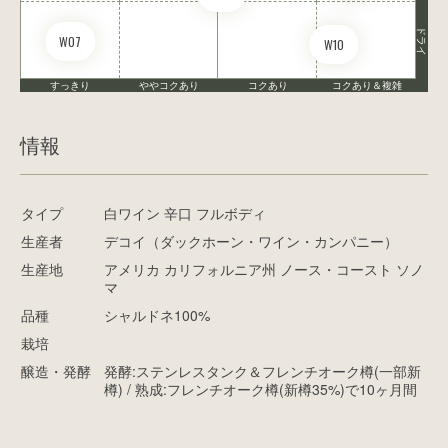
ドライ
W07
W10
すっきり
ややコクあり
コクあり
コクあり＆複雑
情報
タイプ
白ワイン 辛口 フルボディ
生産者
デコイ（ダックホーン・ワイン・カンパニー）
生産地
アメリカ カリフォルニア州 ノース・コースト ソノ
マ
品種
シャルドネ100%
栽培
醸造・発酵
発酵:ステンレスタンク＆フレンチオーク樽(一部新
樽) / 熟成:フレンチオーク樽(新樽35%)で10ヶ月間