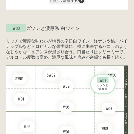
くわしく評価する
ガツンと濃厚系
白ワイン
W03
リッチで濃厚な味わいが特長の辛口白ワイン。洋ナシや桃、パイ
ナップルなどトロピカルな果実味に、樽に由来するバニラのよう
な甘やかなニュアンスが混ざり合う。口当たりはクリーミーで、
アルコール度数は高め。濃厚な風味と旨みが余韻でも長く続く。
フルーティ&甘み
SW02
SW03
SW01
W03
ガツンと 

W02
濃厚系
フルーティ
W01
W05
W06
ややフルーティ
W04
W09
W08