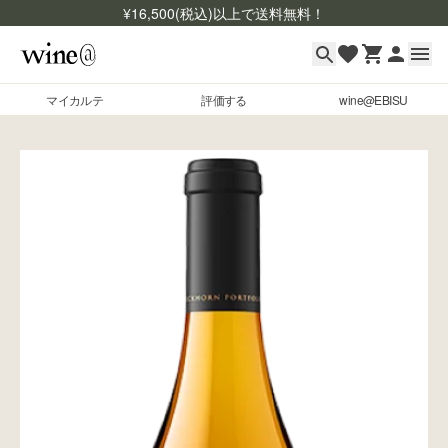
¥
16,500
(税込)以上で送料無料！
マイカルテ
評価する
wine@EBISU
マイカルテ
Skip to content
評価する
wine@EBISU
商品検索
ログイン
ご利用ガイド
よくあるご質問
お問い合わせ