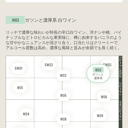
ガツンと濃厚系
白ワイン
W03
リッチで濃厚な味わいが特長の辛口白ワイン。洋ナシや桃、パイ
ナップルなどトロピカルな果実味に、樽に由来するバニラのよう
な甘やかなニュアンスが混ざり合う。口当たりはクリーミーで、
アルコール度数は高め。濃厚な風味と旨みが余韻でも長く続く。
フルーティ&甘み
SW02
SW03
SW01
W03
ガツンと 

W02
濃厚系
フルーティ
W01
W05
W06
ややフルーティ
W04
W09
W08