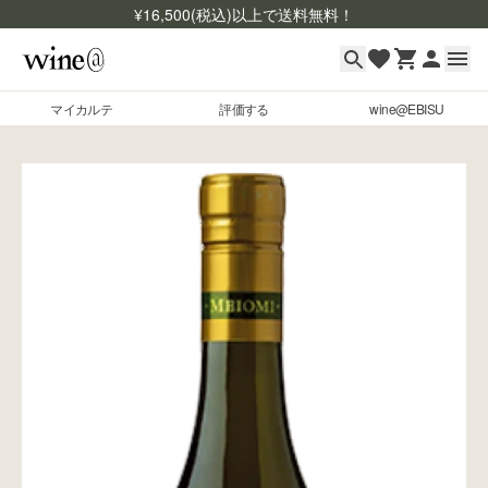
¥
16,500
(税込)以上で送料無料！
マイカルテ
評価する
wine@EBISU
マイカルテ
Skip to content
評価する
wine@EBISU
商品検索
ログイン
ご利用ガイド
よくあるご質問
お問い合わせ