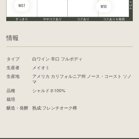
ドライ
W07
W10
すっきり
ややコクあり
コクあり
コクあり＆複雑
情報
タイプ
白ワイン 辛口 フルボディ
生産者
メイオミ
生産地
アメリカ カリフォルニア州 ノース・コースト ソノ
マ
品種
シャルドネ100%
栽培
醸造・発酵
熟成:フレンチオーク樽